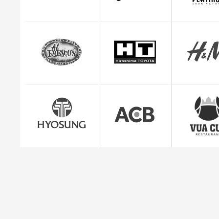
CEO Giuse
"Mình cảm thấy rất yên tâm và hài lòng với dị
quản lý đơn hàng c