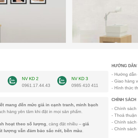
HƯỚNG DẪN 
- Hướng dẫn 
NV KD 2
NV KD 3
- Giao hàng 
0961.17.44.43
0985 410 411
- Hình thức t
CHÍNH SÁCH
ết mang đến mức giá in cạnh tranh, minh bạch
- Chính sách
ách hàng yên tâm khi đặt in mọi sản phẩm.
- Thoả thuận
- Chính sách 
inh hoạt theo số lượng
, càng đặt nhiều –
giá
- Chính sách
ất lượng vẫn đảm bảo sắc nét, bền màu
.