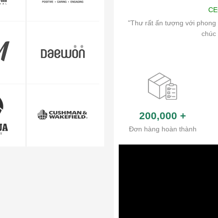
Art
CE
ch vụ chăm sóc khách hàng và hệ thống
"Thư rất ấn tượng với phong 
ủa công ty.
chúc 
200,000
+
Đơn hàng hoàn thành