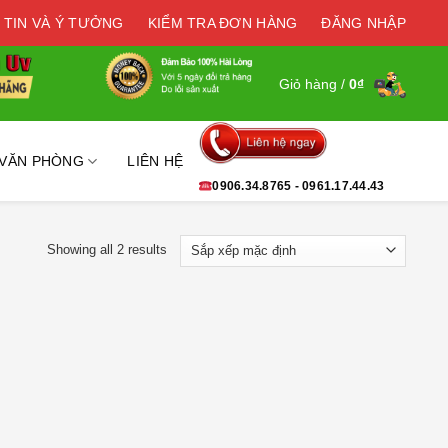
 TIN VÀ Ý TƯỞNG
KIỂM TRA ĐƠN HÀNG
ĐĂNG NHẬP
Giỏ hàng /
0
₫
 VĂN PHÒNG
LIÊN HỆ
0906.34.8765 - 0961.17.44.43
Showing all 2 results