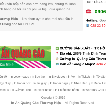
HỢP TÁC & L
iết khấu hấp dẫn cho đơn hàng lớn, chúng tôi luôn
h hàng để tối ưu chi phí và hiệu quả quảng bá.
:
0
906
hương Hiệu
– lựa chọn uy tín cho mọi nhu cầu in
Hotline:
Góp 
ất lượng cao tại TPHCM.
028 22 60
XƯỞNG SẢN XUẤT - TP. HỒ 
Địa chỉ:
285/9 Trịnh Đình Trọ
Xưởng In Quảng Cáo Thươ
Xem vị 
Bản đồ Google Maps:
iêu đề
In Letterheads
In Bao thư
In Envelopes
In Vé
In Tickets
In Tờ gấ
|
|
|
|
|
|
Hộp Giấy
In Paper box
In Túi giấy
In Paper bags
In Nhãn Dán
In Decal La
|
|
|
|
|
 Menus
In Giấy ghi chú
In Block notes
In Phiếu bảo hành
In Warranty Card
|
|
|
|
|
Copyright © 2019
In Ấn Quảng Cáo Thương Hiệu
– All Rights Reserved.