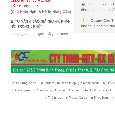
Chiều từ: 13h30 ÷ 17h30
Với chính sách ch
Tối từ: 18h ÷ 22h00
đồng hành cùng khác
(Chủ Nhật Nghỉ & Hỗ In Hàng Gấp)
In Quảng Cáo T
TƯ VẤN & BÁO GIÁ NHANH: PHẢN
nhanh, giá tốt và ch
HỒI TRONG 5 PHÚT
inquangcaothuonghieu@gmail.com
In Bìa đựng hồ sơ
In Folders
In Danh thiếp
In Namecards
In Giấy t
|
|
|
|
In Catalogue
In Cẩm Nang
In Phiếu Quà Tặng
In Gift Vouchers
In 
|
|
|
|
In Thẻ nhựa
In Plastic Cards
In Thực Đơn
In
|
|
|