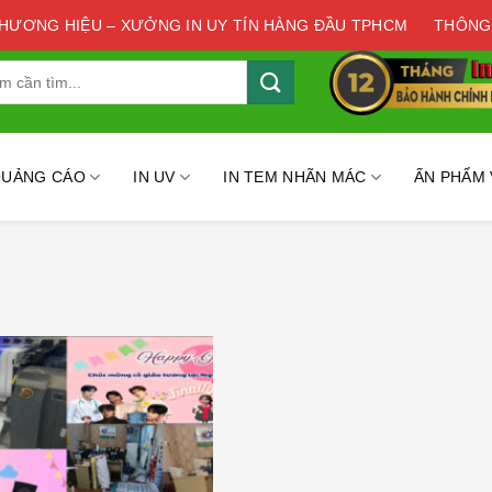
THƯƠNG HIỆU – XƯỞNG IN UY TÍN HÀNG ĐẦU TPHCM
THÔNG
QUẢNG CÁO
IN UV
IN TEM NHÃN MÁC
ẤN PHẨM