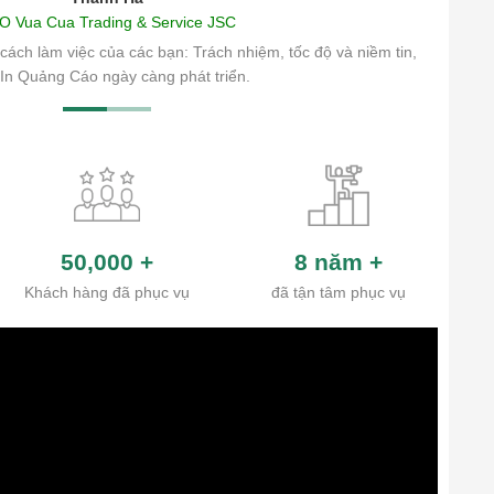
O Vua Cua Trading & Service JSC
cách làm việc của các bạn: Trách nhiệm, tốc độ và niềm tin,
In Quảng Cáo ngày càng phát triển.
50,000
+
8 năm
+
Khách hàng đã phục vụ
đã tận tâm phục vụ