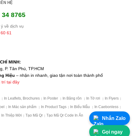
IÊN HỆ
 34 8765
ý về dịch vụ
 60 61
CHÍ MINH:
ng, P. Tân Phú, TP.HCM
ng Hiệu
– nhận in nhanh, giao tận nơi toàn thành phố
trí tại đây
p
In Leaflets, Brochures
In Poster
In Băng rôn
In Tờ rơi
In Flyers
|
|
|
|
|
|
bel
In Mác sản phẩm
In Product Tags
In Biểu Mẫu
In Caebonless
|
|
|
|
|
In Thiệp Mời
Tạo Mã Qr
Tạo Mã Qr Code In Ấn
|
|
Nhắn Zalo
Gọi ngay