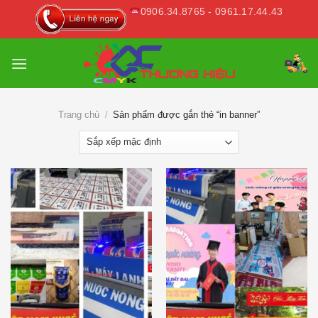
Skip
0906.34.8765 - 0961.17.44.43
to
content
Trang chủ
/
Sản phẩm được gắn thẻ “in banner”