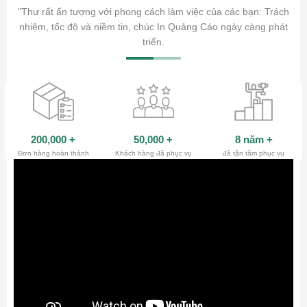
ăm sóc
"Thư rất ấn tượng với phong cách làm việc của các bạn: Trách
ty.
nhiệm, tốc độ và niềm tin, chúc In Quảng Cáo ngày càng phát
triển.
200,000
+
50,000
+
8 năm
+
Đơn hàng hoàn thành
Khách hàng đã phục vụ
đã tận tâm phục vụ