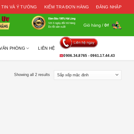
 TIN VÀ Ý TƯỞNG
KIỂM TRA ĐƠN HÀNG
ĐĂNG NHẬP
Giỏ hàng /
0
₫
 VĂN PHÒNG
LIÊN HỆ
0906.34.8765 - 0961.17.44.43
Showing all 2 results