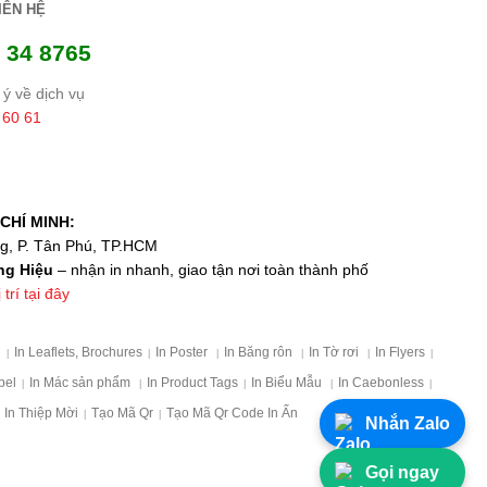
IÊN HỆ
 34 8765
ý về dịch vụ
 60 61
CHÍ MINH:
ng, P. Tân Phú, TP.HCM
ng Hiệu
– nhận in nhanh, giao tận nơi toàn thành phố
trí tại đây
p
In Leaflets, Brochures
In Poster
In Băng rôn
In Tờ rơi
In Flyers
|
|
|
|
|
|
bel
In Mác sản phẩm
In Product Tags
In Biểu Mẫu
In Caebonless
|
|
|
|
|
In Thiệp Mời
Tạo Mã Qr
Tạo Mã Qr Code In Ấn
|
|
Nhắn Zalo
Gọi ngay