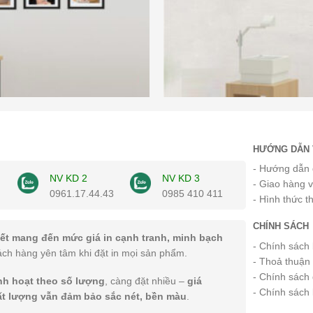
HƯỚNG DẪN 
- Hướng dẫn 
NV KD 2
NV KD 3
- Giao hàng 
0961.17.44.43
0985 410 411
- Hình thức t
CHÍNH SÁCH
ết mang đến mức giá in cạnh tranh, minh bạch
- Chính sách
ách hàng yên tâm khi đặt in mọi sản phẩm.
- Thoả thuận
- Chính sách 
inh hoạt theo số lượng
, càng đặt nhiều –
giá
- Chính sách
ất lượng vẫn đảm bảo sắc nét, bền màu
.