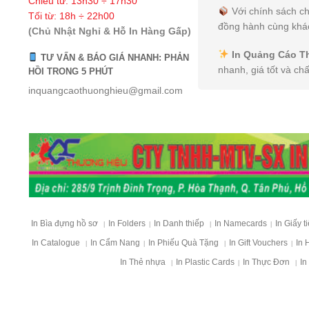
Chiều từ: 13h30 ÷ 17h30
Với chính sách ch
Tối từ: 18h ÷ 22h00
đồng hành cùng khác
(Chủ Nhật Nghỉ & Hỗ In Hàng Gấp)
In Quảng Cáo T
TƯ VẤN & BÁO GIÁ NHANH: PHẢN
nhanh, giá tốt và ch
HỒI TRONG 5 PHÚT
inquangcaothuonghieu@gmail.com
In Bìa đựng hồ sơ
In Folders
In Danh thiếp
In Namecards
In Giấy t
|
|
|
|
In Catalogue
In Cẩm Nang
In Phiếu Quà Tặng
In Gift Vouchers
In 
|
|
|
|
In Thẻ nhựa
In Plastic Cards
In Thực Đơn
In
|
|
|