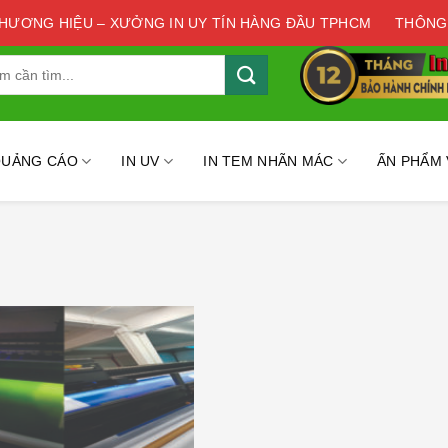
THƯƠNG HIỆU – XƯỞNG IN UY TÍN HÀNG ĐẦU TPHCM
THÔNG
QUẢNG CÁO
IN UV
IN TEM NHÃN MÁC
ẤN PHẨM