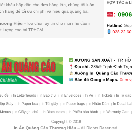
HỢP TÁC & L
iết khấu hấp dẫn cho đơn hàng lớn, chúng tôi luôn
h hàng để tối ưu chi phí và hiệu quả quảng bá.
:
0
906
hương Hiệu
– lựa chọn uy tín cho mọi nhu cầu in
Hotline:
Góp 
ất lượng cao tại TPHCM.
028 22 60
XƯỞNG SẢN XUẤT - TP. HỒ 
Địa chỉ:
285/9 Trịnh Đình Trọ
Xưởng In Quảng Cáo Thươ
Xem vị 
Bản đồ Google Maps:
iêu đề
In Letterheads
In Bao thư
In Envelopes
In Vé
In Tickets
In Tờ gấ
|
|
|
|
|
|
Hộp Giấy
In Paper box
In Túi giấy
In Paper bags
In Nhãn Dán
In Decal La
|
|
|
|
|
 Menus
In Giấy ghi chú
In Block notes
In Phiếu bảo hành
In Warranty Card
|
|
|
|
|
Copyright © 2019
In Ấn Quảng Cáo Thương Hiệu
– All Rights Reserved.