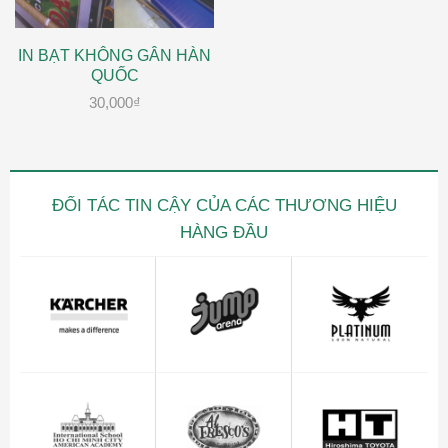
IN BẠT KHÔNG GÂN HÀN
QUỐC
30,000
₫
ĐỐI TÁC TIN CẬY CỦA CÁC THƯƠNG HIỆU
HÀNG ĐẦU