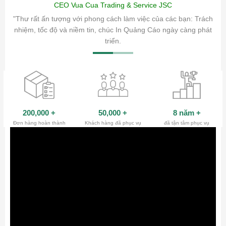
CEO Vua Cua Trading & Service JSC
ăm sóc
"Thư rất ấn tượng với phong cách làm việc của các bạn: Trách
ty.
nhiệm, tốc độ và niềm tin, chúc In Quảng Cáo ngày càng phát
triển.
200,000
+
50,000
+
8 năm
+
Đơn hàng hoàn thành
Khách hàng đã phục vụ
đã tận tâm phục vụ