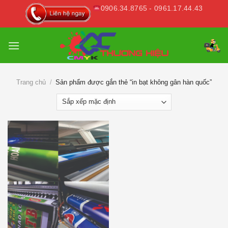
Skip
0906.34.8765 - 0961.17.44.43
to
content
Trang chủ
/
Sản phẩm được gắn thẻ “in bạt không gân hàn quốc”