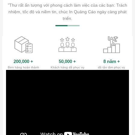
ăm sóc
"Thư rất ấn tượng với phong cách làm việc của các bạn: Trách
ty.
nhiệm, tốc độ và niềm tin, chúc In Quảng Cáo ngày càng phát
triển.
200,000
+
50,000
+
8 năm
+
Đơn hàng hoàn thành
Khách hàng đã phục vụ
đã tận tâm phục vụ