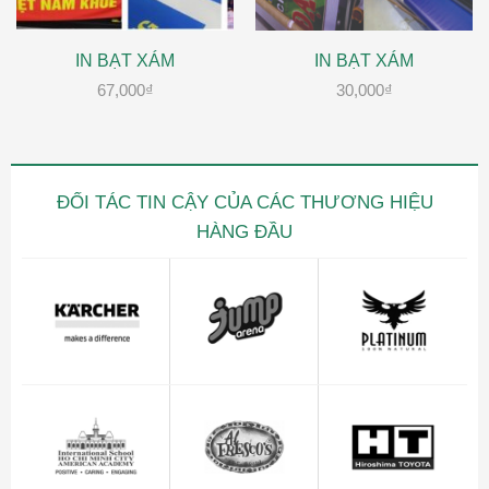
IN BẠT XÁM
IN BẠT XÁM
67,000
₫
30,000
₫
ĐỐI TÁC TIN CẬY CỦA CÁC THƯƠNG HIỆU
HÀNG ĐẦU