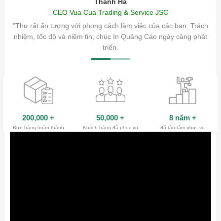
Thanh Hà
CEO Vua Cua Trading & Service JSC
ăm sóc
"Thư rất ấn tượng với phong cách làm việc của các bạn: Trách
ty.
nhiệm, tốc độ và niềm tin, chúc In Quảng Cáo ngày càng phát
triển.
200,000
+
50,000
+
8 năm
+
Đơn hàng hoàn thành
Khách hàng đã phục vụ
đã tận tâm phục vụ