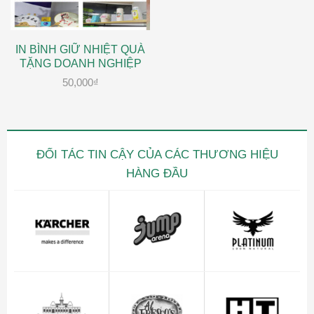
IN BÌNH GIỮ NHIỆT QUÀ
TẶNG DOANH NGHIỆP
50,000
₫
ĐỐI TÁC TIN CẬY CỦA CÁC THƯƠNG HIỆU
HÀNG ĐẦU