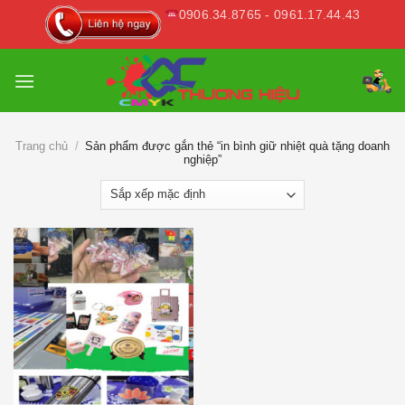
Skip
0906.34.8765 - 0961.17.44.43
to
content
Trang chủ
/
Sản phẩm được gắn thẻ “in bình giữ nhiệt quà tặng doanh
nghiệp”