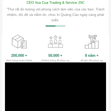
CEO Vua Cua Trading & Service JSC
ăm sóc
"Thư rất ấn tượng với phong cách làm việc của các bạn: Trách
ty.
nhiệm, tốc độ và niềm tin, chúc In Quảng Cáo ngày càng phát
triển.
200,000
+
50,000
+
8 năm
+
Đơn hàng hoàn thành
Khách hàng đã phục vụ
đã tận tâm phục vụ