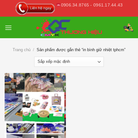
Skip
0906.34.8765 - 0961.17.44.43
to
content
Trang chủ
/
Sản phẩm được gắn thẻ “in bình giữ nhiệt tphcm”