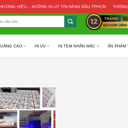
THƯƠNG HIỆU – XƯỞNG IN UY TÍN HÀNG ĐẦU TPHCM
THÔNG
QUẢNG CÁO
IN UV
IN TEM NHÃN MÁC
ẤN PHẨM