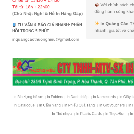
Chiều từ: 13h30 ÷ 17h30
Với chính sách ch
Tối từ: 18h ÷ 22h00
đồng hành cùng khác
(Chủ Nhật Nghỉ & Hỗ In Hàng Gấp)
In Quảng Cáo T
TƯ VẤN & BÁO GIÁ NHANH: PHẢN
nhanh, giá tốt và ch
HỒI TRONG 5 PHÚT
inquangcaothuonghieu@gmail.com
In Bìa đựng hồ sơ
In Folders
In Danh thiếp
In Namecards
In Giấy t
|
|
|
|
In Catalogue
In Cẩm Nang
In Phiếu Quà Tặng
In Gift Vouchers
In 
|
|
|
|
In Thẻ nhựa
In Plastic Cards
In Thực Đơn
In
|
|
|