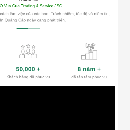
O Vua Cua Trading & Service JSC
cách làm việc của các bạn: Trách nhiệm, tốc độ và niềm tin,
In Quảng Cáo ngày càng phát triển.
50,000
+
8 năm
+
Khách hàng đã phục vụ
đã tận tâm phục vụ