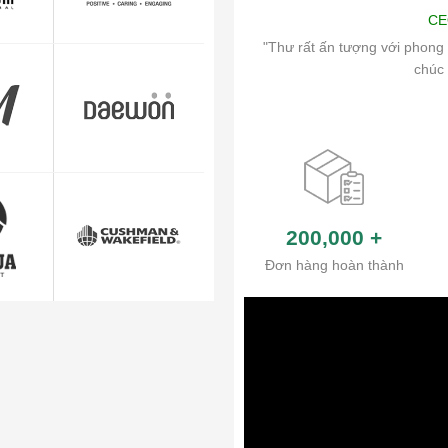
Art
CE
ch vụ chăm sóc khách hàng và hệ thống
"Thư rất ấn tượng với phong 
ủa công ty.
chúc 
200,000
+
Đơn hàng hoàn thành