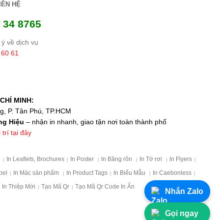
IÊN HỆ
 34 8765
ý về dịch vụ
 60 61
CHÍ MINH:
ng, P. Tân Phú, TP.HCM
ng Hiệu
– nhận in nhanh, giao tận nơi toàn thành phố
trí tại đây
p
In Leaflets, Brochures
In Poster
In Băng rôn
In Tờ rơi
In Flyers
|
|
|
|
|
|
bel
In Mác sản phẩm
In Product Tags
In Biểu Mẫu
In Caebonless
|
|
|
|
|
In Thiệp Mời
Tạo Mã Qr
Tạo Mã Qr Code In Ấn
|
|
Nhắn Zalo
Gọi ngay