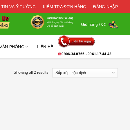
 TIN VÀ Ý TƯỞNG
KIỂM TRA ĐƠN HÀNG
ĐĂNG NHẬP
Giỏ hàng /
0
₫
 VĂN PHÒNG
LIÊN HỆ
0906.34.8765 - 0961.17.44.43
Showing all 2 results