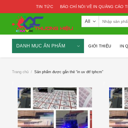
Skip
TIN TỨC
BÁO CHÍ NÓI VỀ IN QUẢNG CÁO 
to
content
Tìm
kiếm:
DANH MỤC ẤN PHẨM
GIỚI THIỆU
IN 
Trang chủ
/
Sản phẩm được gắn thẻ “in uv dtf tphcm”