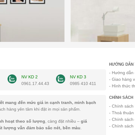
HƯỚNG DẪN 
- Hướng dẫn 
NV KD 2
NV KD 3
- Giao hàng 
0961.17.44.43
0985 410 411
- Hình thức t
CHÍNH SÁCH
ết mang đến mức giá in cạnh tranh, minh bạch
- Chính sách
ách hàng yên tâm khi đặt in mọi sản phẩm.
- Thoả thuận
- Chính sách 
inh hoạt theo số lượng
, càng đặt nhiều –
giá
- Chính sách
ất lượng vẫn đảm bảo sắc nét, bền màu
.