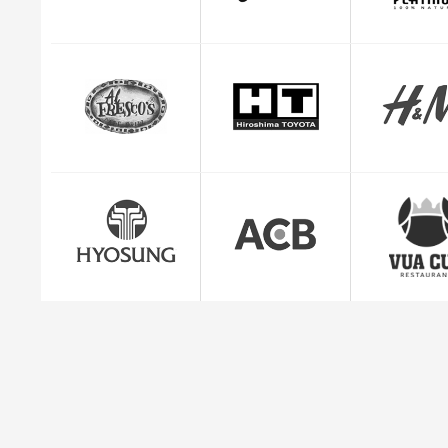
CEO Giuse
"Mình cảm thấy rất yên tâm và hài lòng với dị
quản lý đơn hàng c