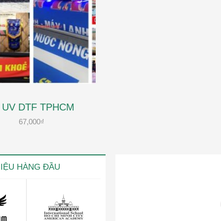
N UV DTF TPHCM
67,000
₫
HIỆU HÀNG ĐẦU
ng