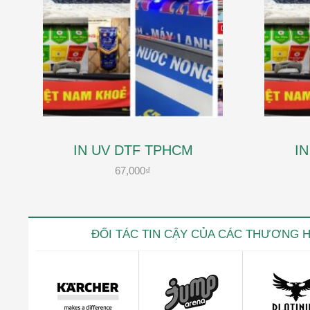
IN UV DTF TPHCM
I
67,000
₫
ĐỐI TÁC TIN CẬY CỦA CÁC THƯƠNG 
Kevin trọ