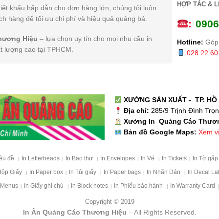
HỢP TÁC & L
iết khấu hấp dẫn cho đơn hàng lớn, chúng tôi luôn
h hàng để tối ưu chi phí và hiệu quả quảng bá.
:
0
906
hương Hiệu
– lựa chọn uy tín cho mọi nhu cầu in
Hotline:
Góp 
ất lượng cao tại TPHCM.
028 22 60
XƯỞNG SẢN XUẤT - TP. HỒ 
Địa chỉ:
285/9 Trịnh Đình Trọ
Xưởng In Quảng Cáo Thươ
Xem vị 
Bản đồ Google Maps:
iêu đề
In Letterheads
In Bao thư
In Envelopes
In Vé
In Tickets
In Tờ gấ
|
|
|
|
|
|
Hộp Giấy
In Paper box
In Túi giấy
In Paper bags
In Nhãn Dán
In Decal La
|
|
|
|
|
 Menus
In Giấy ghi chú
In Block notes
In Phiếu bảo hành
In Warranty Card
|
|
|
|
|
Copyright © 2019
In Ấn Quảng Cáo Thương Hiệu
– All Rights Reserved.