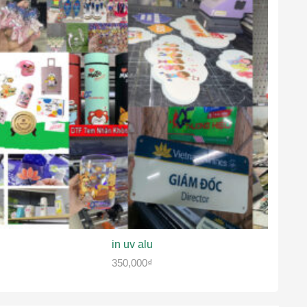
in uv alu
350,000
₫