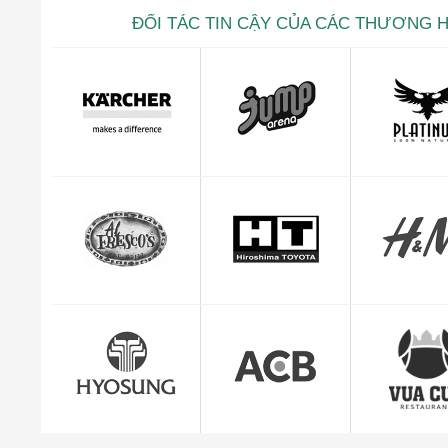
ĐỐI TÁC TIN CẬY CỦA CÁC THƯƠNG 
Kevin trọ
CEO Giuse
"Mình cảm thấy rất yên tâm và hài lòng với dị
quản lý đơn hàng c