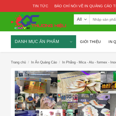
Skip
TIN TỨC
BÁO CHÍ NÓI VỀ IN QUẢNG CÁO 
to
content
Tìm
kiếm:
DANH MỤC ẤN PHẨM
GIỚI THIỆU
IN 
Trang chủ
/
In Ấn Quảng Cáo
/
In Phẳng - Mica - Alu - formex - Ino