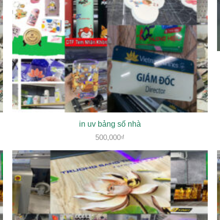
in uv bảng số nhà
500,000
₫