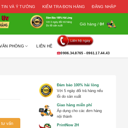
 TIN VÀ Ý TƯỞNG
KIỂM TRA ĐƠN HÀNG
ĐĂNG NHẬP
Giỏ hàng /
0
₫
 VĂN PHÒNG
LIÊN HỆ
0906.34.8765 - 0961.17.44.43
Đảm bảo 100% hài lòng
Với 5 ngày đổi trả hàng nếu
lỗi do sản xuất
Giao hàng miễn phí
Áp dụng cho các đơn hàng
nội thành
 tư vấn
PrintNow 2H