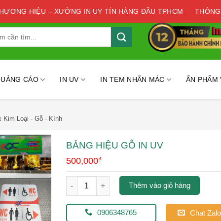
THƯƠNG HIỆU – XƯỞNG IN UY TÍN HÀNG ĐẦU TPHCM
THÔNG
QUẢNG CÁO
IN UV
IN TEM NHÃN MÁC
ẤN PHẨM
x Kim Loại - Gỗ - Kính
BẢNG HIỆU GỖ IN UV
500,000
₫
bảng hiệu gỗ in uv số lượng
Thêm vào giỏ hàng
0906348765
Chat Zalo