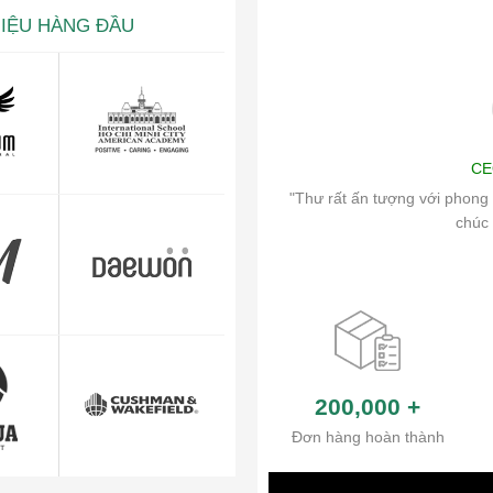
HIỆU HÀNG ĐẦU
ng
Art
CE
ch vụ chăm sóc khách hàng và hệ thống
"Thư rất ấn tượng với phong 
ủa công ty.
chúc 
200,000
+
Đơn hàng hoàn thành