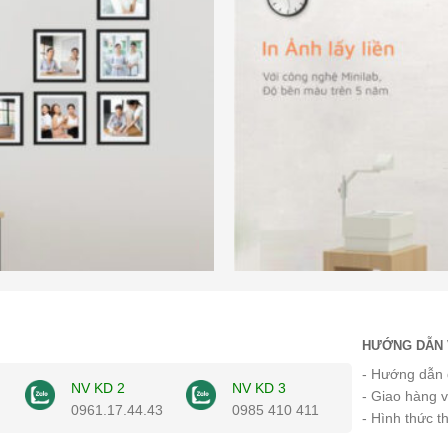
HƯỚNG DẪN 
- Hướng dẫn 
NV KD 2
NV KD 3
- Giao hàng 
0961.17.44.43
0985 410 411
- Hình thức t