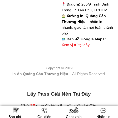
Địa chỉ:
285/9 Trịnh Đình
Trọng, P. Tân Phú, TP.HCM
Xưởng In Quảng Cáo
Thương Hiệu
– nhận in
nhanh, giao tận nơi toàn thành
phố
Bản đồ Google Maps:
Xem vị trí tại đây
Copyright © 2019
In Ấn Quảng Cáo Thương Hiệu
– All Rights Reserved.
Lấy Pass Giải Nén Tại Đây
Chờ
22
giây để hiển thị mật khẩu tại đây:
Báo giá
Gọi điện
Chat zalo
Nhắn tin