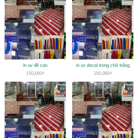
in uv đề can
in uv decal trong chữ trắng
150,000
₫
150,000
₫