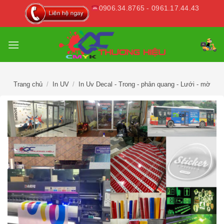
Skip
0906.34.8765 - 0961.17.44.43
to
content
Trang chủ
/
In UV
/
In Uv Decal - Trong - phản quang - Lưới - mờ