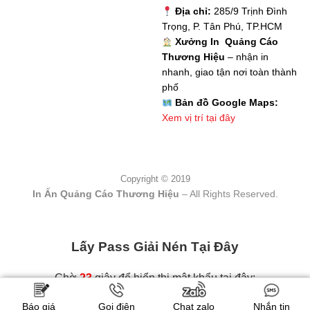
Địa chỉ:
285/9 Trịnh Đình
Trọng, P. Tân Phú, TP.HCM
Xưởng In Quảng Cáo
Thương Hiệu
– nhận in
nhanh, giao tận nơi toàn thành
phố
Bản đồ Google Maps:
Xem vị trí tại đây
Copyright © 2019
In Ấn Quảng Cáo Thương Hiệu
– All Rights Reserved.
Lấy Pass Giải Nén Tại Đây
Chờ
22
giây để hiển thị mật khẩu tại đây:
Báo giá
Gọi điện
Chat zalo
Nhắn tin