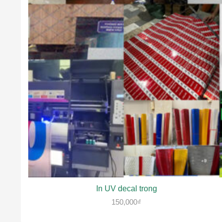
In UV decal trong
150,000
₫