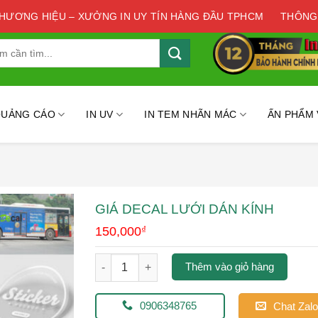
THƯƠNG HIỆU – XƯỞNG IN UY TÍN HÀNG ĐẦU TPHCM
THÔNG
QUẢNG CÁO
IN UV
IN TEM NHÃN MÁC
ẤN PHẨM
GIÁ DECAL LƯỚI DÁN KÍNH
150,000
₫
Giá decal lưới dán kính số lượng
Thêm vào giỏ hàng
0906348765
Chat Zalo