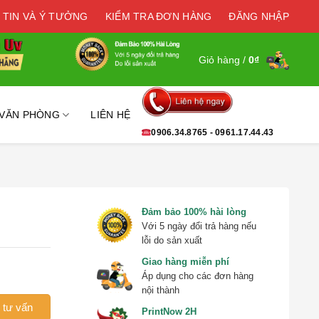
 TIN VÀ Ý TƯỞNG
KIỂM TRA ĐƠN HÀNG
ĐĂNG NHẬP
Giỏ hàng /
0
₫
 VĂN PHÒNG
LIÊN HỆ
0906.34.8765 - 0961.17.44.43
Đảm bảo 100% hài lòng
Với 5 ngày đổi trả hàng nếu
lỗi do sản xuất
Giao hàng miễn phí
Áp dụng cho các đơn hàng
nội thành
 tư vấn
PrintNow 2H