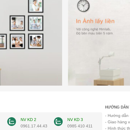
HƯỚNG DẪN 
- Hướng dẫn 
NV KD 2
NV KD 3
- Giao hàng 
0961.17.44.43
0985 410 411
- Hình thức t