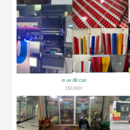
in uv đề can
150,000
₫