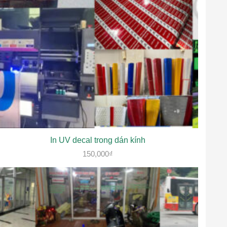
In UV decal trong dán kính
150,000
₫