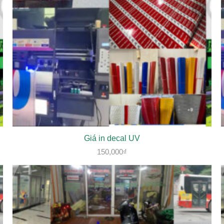
Giá in decal UV
150,000
₫