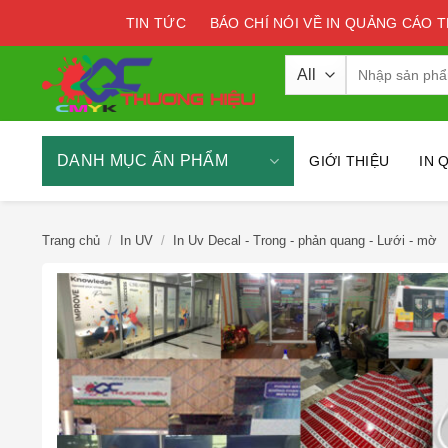
Skip
TIN TỨC
BÁO CHÍ NÓI VỀ IN QUẢNG CÁO 
to
content
Tìm
kiếm:
DANH MỤC ẤN PHẨM
GIỚI THIỆU
IN 
Trang chủ
/
In UV
/
In Uv Decal - Trong - phản quang - Lưới - mờ