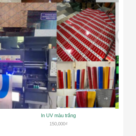
In UV màu trắng
150,000
₫