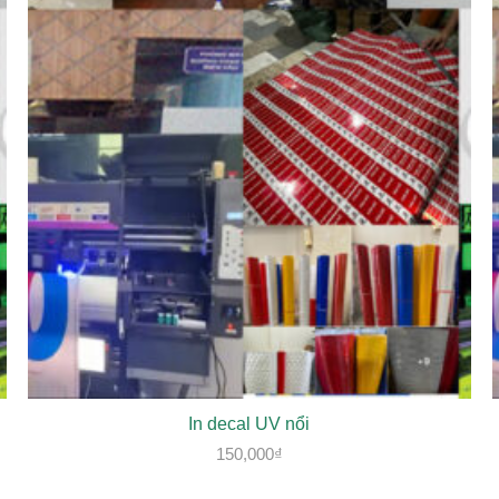
In decal UV nổi
150,000
₫