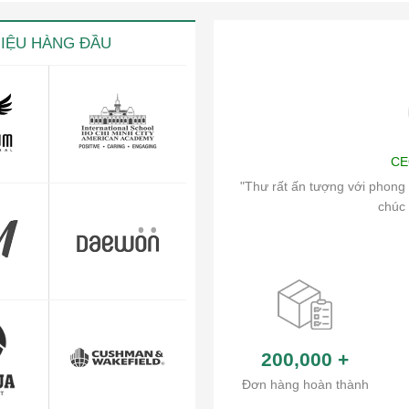
HIỆU HÀNG ĐẦU
ng
Art
CE
ch vụ chăm sóc khách hàng và hệ thống
"Thư rất ấn tượng với phong 
ủa công ty.
chúc 
200,000
+
Đơn hàng hoàn thành