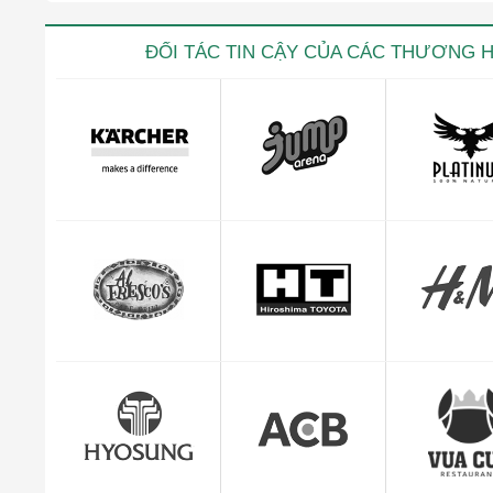
ĐỐI TÁC TIN CẬY CỦA CÁC THƯƠNG 
Kevin trọ
CEO Giuse
"Mình cảm thấy rất yên tâm và hài lòng với dị
quản lý đơn hàng c