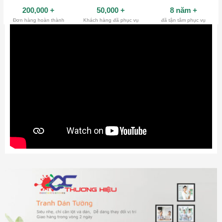
200,000
+
50,000
+
8 năm
+
Đơn hàng hoàn thành
Khách hàng đã phục vụ
đã tận tâm phục vụ