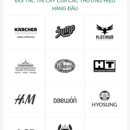
ĐỐI TÁC TIN CẬY CỦA CÁC THƯƠNG HIỆU
HÀNG ĐẦU