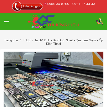
Skip
0906.34.8765 - 0961.17.44.43
to
content
Trang chủ
/
In UV
/
In UV DTF - Bình Gữ Nhiệt - Quà Lưu Niệm - Ốp
Điện Thoại