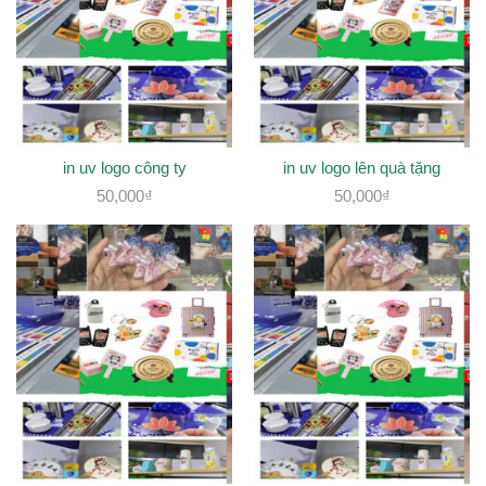
in uv logo công ty
in uv logo lên quà tặng
50,000
₫
50,000
₫