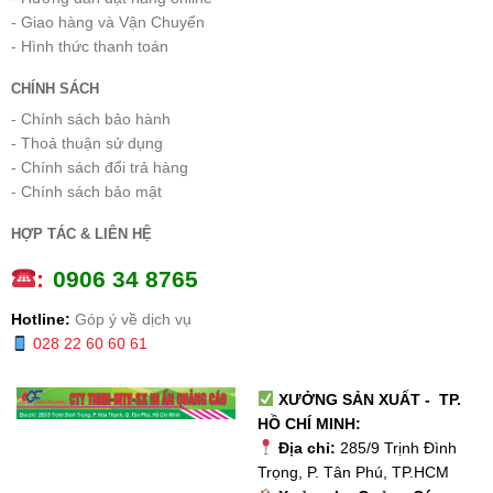
- Giao hàng và Vận Chuyển
- Hình thức thanh toán
CHÍNH SÁCH
- Chính sách bảo hành
- Thoả thuận sử dụng
- Chính sách đổi trả hàng
- Chính sách bảo mật
HỢP TÁC & LIÊN HỆ
:
0
906 34 8765
Hotline:
Góp ý về dịch vụ
028 22 60 60 61
XƯỞNG SẢN XUẤT - TP.
HỒ CHÍ MINH:
Địa chỉ:
285/9 Trịnh Đình
Trọng, P. Tân Phú, TP.HCM