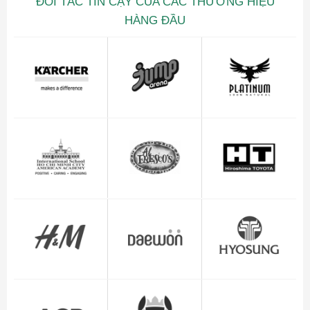
ĐỐI TÁC TIN CẬY CỦA CÁC THƯƠNG HIỆU
HÀNG ĐẦU