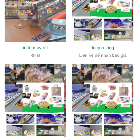
in tem uv dtf
In quà tặng
800
₫
Liên hệ để nhận báo giá