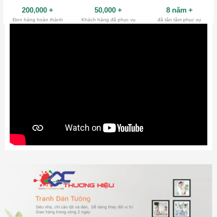
200,000
+
50,000
+
8 năm
+
Đơn hàng hoàn thành
Khách hàng đã phục vụ
đã tận tâm phục vụ