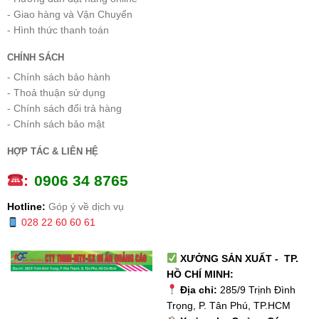
- Giao hàng và Vận Chuyển
- Hình thức thanh toán
CHÍNH SÁCH
- Chính sách bảo hành
- Thoả thuận sử dụng
- Chính sách đổi trả hàng
- Chính sách bảo mật
HỢP TÁC & LIÊN HỆ
:
0
906 34 8765
Hotline:
Góp ý về dịch vụ
028 22 60 60 61
XƯỞNG SẢN XUẤT - TP.
HỒ CHÍ MINH:
Địa chỉ:
285/9 Trịnh Đình
Trọng, P. Tân Phú, TP.HCM