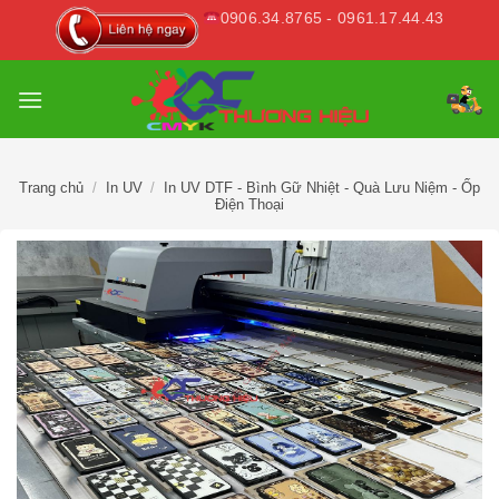
Skip
0906.34.8765 - 0961.17.44.43
to
content
Trang chủ
/
In UV
/
In UV DTF - Bình Gữ Nhiệt - Quà Lưu Niệm - Ốp
Điện Thoại