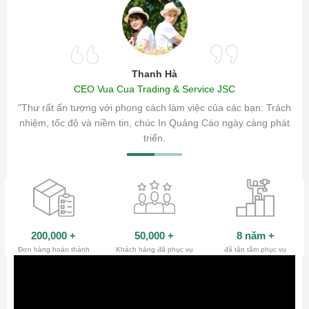
Thanh Hà
CEO Vua Cua Trading & Service JSC
ăm sóc
"Thư rất ấn tượng với phong cách làm việc của các bạn: Trách
ty.
nhiệm, tốc độ và niềm tin, chúc In Quảng Cáo ngày càng phát
triển.
200,000
+
50,000
+
8 năm
+
Đơn hàng hoàn thành
Khách hàng đã phục vụ
đã tận tâm phục vụ