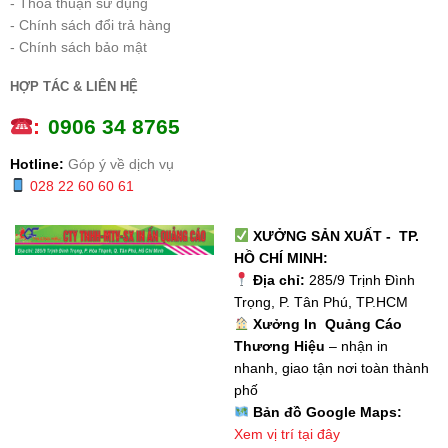
- Thoả thuận sử dụng
- Chính sách đổi trả hàng
- Chính sách bảo mật
HỢP TÁC & LIÊN HỆ
:
0
906 34 8765
Hotline:
Góp ý về dịch vụ
028 22 60 60 61
XƯỞNG SẢN XUẤT - TP.
HỒ CHÍ MINH:
Địa chỉ:
285/9 Trịnh Đình
Trọng, P. Tân Phú, TP.HCM
Xưởng In Quảng Cáo
Thương Hiệu
– nhận in
nhanh, giao tận nơi toàn thành
phố
Bản đồ Google Maps:
Xem vị trí tại đây