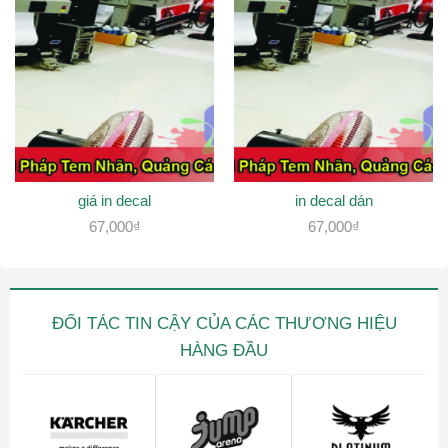
giá in decal
in decal dán
67,000
₫
67,000
₫
ĐỐI TÁC TIN CẬY CỦA CÁC THƯƠNG HIỆU
HÀNG ĐẦU