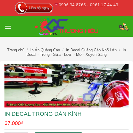
Skip
0906.34.8765 - 0961.17.44.43
to
content
Trang chủ
/
In Ấn Quảng Cáo
/
In Decal Quảng Cáo Khổ Lớn
/
In
Decal - Trong - Sữa - Lưới - Mờ - Xuyên Sáng
IN DECAL TRONG DÁN KÍNH
67,000
₫