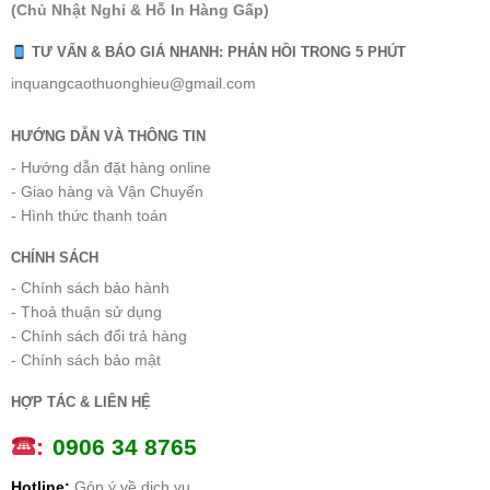
(Chủ Nhật Nghỉ & Hỗ In Hàng Gấp)
TƯ VẤN & BÁO GIÁ NHANH: PHẢN HỒI TRONG 5 PHÚT
inquangcaothuonghieu@gmail.com
HƯỚNG DẪN VÀ THÔNG TIN
- Hướng dẫn đặt hàng online
- Giao hàng và Vận Chuyển
- Hình thức thanh toán
CHÍNH SÁCH
- Chính sách bảo hành
- Thoả thuận sử dụng
- Chính sách đổi trả hàng
- Chính sách bảo mật
HỢP TÁC & LIÊN HỆ
:
0
906 34 8765
Hotline:
Góp ý về dịch vụ