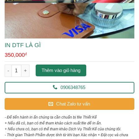
IN DTF LÀ GÌ
350,000
₫
in dtf là gì số lượng
Thêm vào giỏ hàng
0906348765
Chat Zalo tư vấn
- Để tiến hành in ấn chúng ta cần chuẩn bị file Thiết Kế
+ Nếu đã có, bạn có thể tham khảo cách xuất file để in ấn.
+ Nếu chưa có, bạn có thể tham khảo Dịch Vụ Thiết Kế của chúng tôi.
- Thời gian Thành Phẩm được tính từ khi bạn Xác nhận + Đặt cọc và chưa