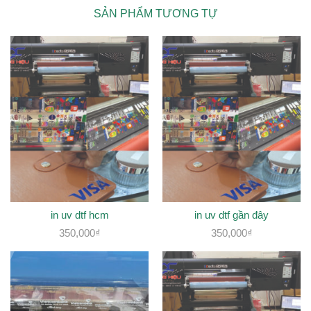
SẢN PHẨM TƯƠNG TỰ
in uv dtf hcm
in uv dtf gần đây
350,000
₫
350,000
₫