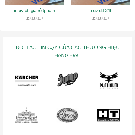
in uv dtf giá rẻ tphcm
in uv dtf 24h
350,000
₫
350,000
₫
ĐỐI TÁC TIN CẬY CỦA CÁC THƯƠNG HIỆU
HÀNG ĐẦU