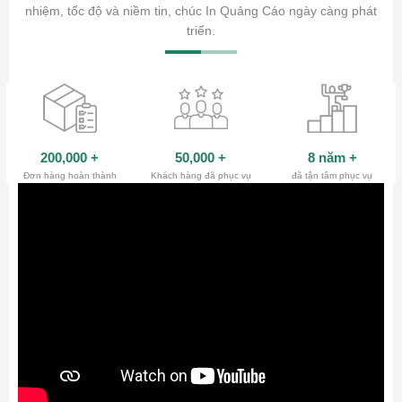
ty.
nhiệm, tốc độ và niềm tin, chúc In Quảng Cáo ngày càng phát
triển.
200,000
+
50,000
+
8 năm
+
Đơn hàng hoàn thành
Khách hàng đã phục vụ
đã tận tâm phục vụ