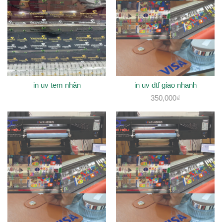
in uv tem nhãn
in uv dtf giao nhanh
350,000
₫