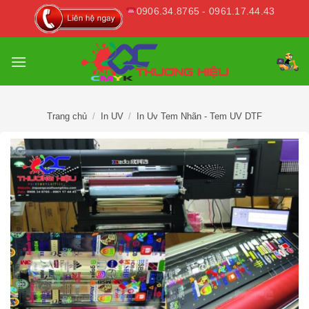
Skip
0906.34.8765 - 0961.17.44.43
to
content
Trang chủ
/
In UV
/
In Uv Tem Nhãn - Tem UV DTF