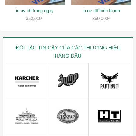
in uv dtf trong ngày
in uv dtf bình thạnh
350,000
₫
350,000
₫
ĐỐI TÁC TIN CẬY CỦA CÁC THƯƠNG HIỆU
HÀNG ĐẦU