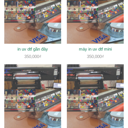
in uv dtf gần đây
máy in uv dtf mini
350,000
₫
350,000
₫