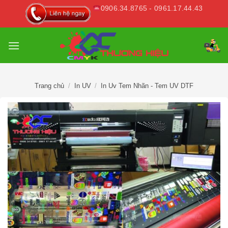
Skip
0906.34.8765 - 0961.17.44.43
to
content
Trang chủ
/
In UV
/
In Uv Tem Nhãn - Tem UV DTF