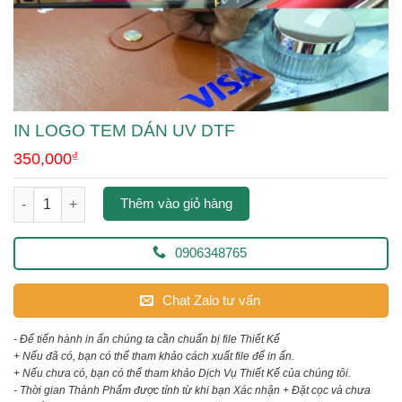
IN LOGO TEM DÁN UV DTF
350,000
₫
in logo tem dán uv dtf số lượng
Thêm vào giỏ hàng
0906348765
Chat Zalo tư vấn
- Để tiến hành in ấn chúng ta cần chuẩn bị file Thiết Kế
+ Nếu đã có, bạn có thể tham khảo cách xuất file để in ấn.
+ Nếu chưa có, bạn có thể tham khảo Dịch Vụ Thiết Kế của chúng tôi.
- Thời gian Thành Phẩm được tính từ khi bạn Xác nhận + Đặt cọc và chưa