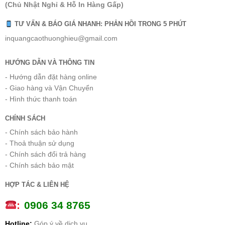
(Chủ Nhật Nghỉ & Hỗ In Hàng Gấp)
TƯ VẤN & BÁO GIÁ NHANH: PHẢN HỒI TRONG 5 PHÚT
inquangcaothuonghieu@gmail.com
HƯỚNG DẪN VÀ THÔNG TIN
- Hướng dẫn đặt hàng online
- Giao hàng và Vận Chuyển
- Hình thức thanh toán
CHÍNH SÁCH
- Chính sách bảo hành
- Thoả thuận sử dụng
- Chính sách đổi trả hàng
- Chính sách bảo mật
HỢP TÁC & LIÊN HỆ
:
0
906 34 8765
Hotline:
Góp ý về dịch vụ