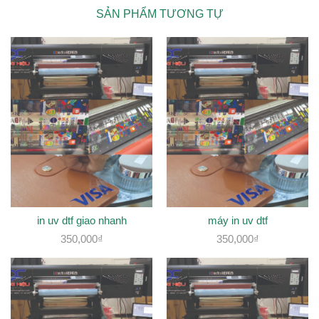
SẢN PHẨM TƯƠNG TỰ
in uv dtf giao nhanh
máy in uv dtf
350,000
₫
350,000
₫