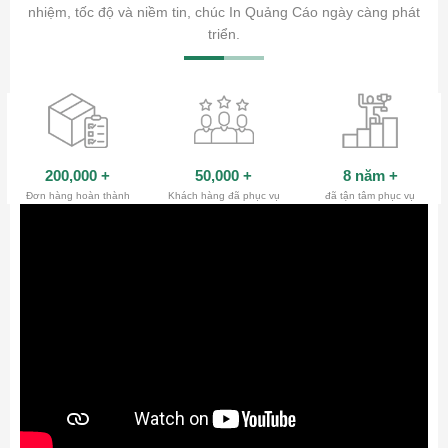
ty.
nhiệm, tốc độ và niềm tin, chúc In Quảng Cáo ngày càng phát
triển.
200,000
+
50,000
+
8 năm
+
Đơn hàng hoàn thành
Khách hàng đã phục vụ
đã tận tâm phục vụ