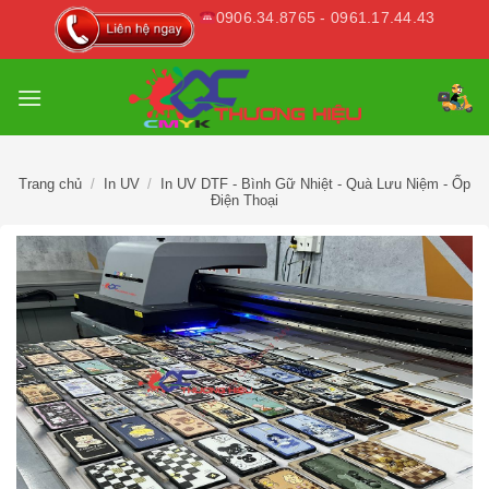
Skip
0906.34.8765 - 0961.17.44.43
to
content
Trang chủ
/
In UV
/
In UV DTF - Bình Gữ Nhiệt - Quà Lưu Niệm - Ốp
Điện Thoại