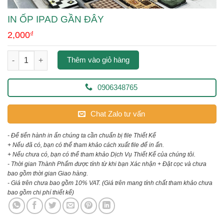
IN ỐP IPAD GẦN ĐÂY
2,000
₫
in ốp ipad gần đây số lượng
Thêm vào giỏ hàng
0906348765
Chat Zalo tư vấn
- Để tiến hành in ấn chúng ta cần chuẩn bị file Thiết Kế
+ Nếu đã có, bạn có thể tham khảo cách xuất file để in ấn.
+ Nếu chưa có, bạn có thể tham khảo Dịch Vụ Thiết Kế của chúng tôi.
- Thời gian Thành Phẩm được tính từ khi bạn Xác nhận + Đặt cọc và chưa
bao gồm thời gian Giao hàng.
- Giá trên chưa bao gồm 10% VAT.
(Giá trên mang tính chất tham khảo chưa
bao gồm chi phí thiết kế)