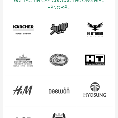
ĐỐI TÁC TIN CẬY CỦA CÁC THƯƠNG HIỆU
HÀNG ĐẦU