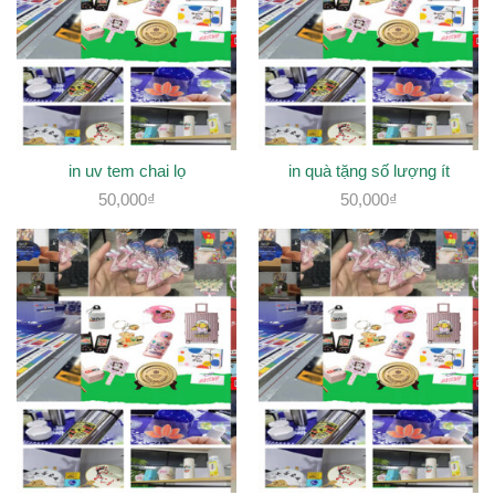
in uv tem chai lọ
in quà tặng số lượng ít
50,000
₫
50,000
₫