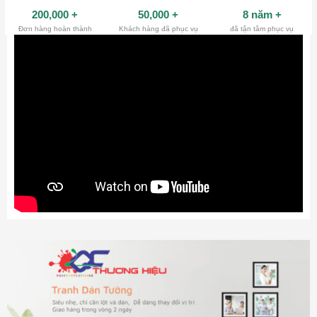
200,000
+
50,000
+
8 năm
+
Đơn hàng hoàn thành
Khách hàng đã phục vụ
đã tận tâm phục vụ