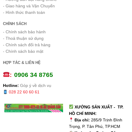
- Giao hàng và Vận Chuyển
- Hình thức thanh toán
CHÍNH SÁCH
- Chính sách bảo hành
- Thoả thuận sử dụng
- Chính sách đổi trả hàng
- Chính sách bảo mật
HỢP TÁC & LIÊN HỆ
:
0
906 34 8765
Hotline:
Góp ý về dịch vụ
028 22 60 60 61
XƯỞNG SẢN XUẤT - TP.
HỒ CHÍ MINH:
Địa chỉ:
285/9 Trịnh Đình
Trọng, P. Tân Phú, TP.HCM