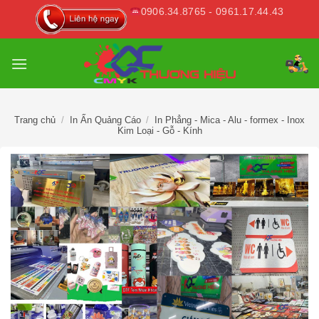
Skip
0906.34.8765 - 0961.17.44.43
to
content
Trang chủ
/
In Ấn Quảng Cáo
/
In Phẳng - Mica - Alu - formex - Inox
Kim Loại - Gỗ - Kính