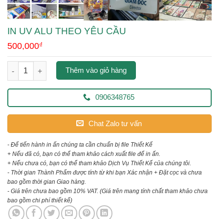
IN UV ALU THEO YÊU CẦU
500,000
₫
in uv alu theo yêu cầu số lượng
Thêm vào giỏ hàng
0906348765
Chat Zalo tư vấn
- Để tiến hành in ấn chúng ta cần chuẩn bị file Thiết Kế
+ Nếu đã có, bạn có thể tham khảo cách xuất file để in ấn.
+ Nếu chưa có, bạn có thể tham khảo Dịch Vụ Thiết Kế của chúng tôi.
- Thời gian Thành Phẩm được tính từ khi bạn Xác nhận + Đặt cọc và chưa
bao gồm thời gian Giao hàng.
- Giá trên chưa bao gồm 10% VAT.
(Giá trên mang tính chất tham khảo chưa
bao gồm chi phí thiết kế)