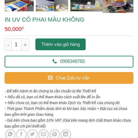
IN UV CÓ PHAI MÀU KHÔNG
50,000
₫
in uv có phai màu không số lượng
Thêm vào giỏ hàng
0906348765
Chat Zalo tư vấn
- Để tiến hành in ấn chúng ta cần chuẩn bị file Thiết Kế
+ Nếu đã có, bạn có thể tham khảo cách xuất file để in ấn.
+ Nếu chưa có, bạn có thể tham khảo Dịch Vụ Thiết Kế của chúng tôi.
- Thời gian Thành Phẩm được tính từ khi bạn Xác nhận + Đặt cọc và chưa
bao gồm thời gian Giao hàng.
- Giá trên chưa bao gồm 10% VAT.
(Giá trên mang tính chất tham khảo chưa
bao gồm chi phí thiết kế)