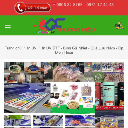
Skip
0906.34.8765 - 0961.17.44.43
to
content
Trang chủ
/
In UV
/
In UV DTF - Bình Gữ Nhiệt - Quà Lưu Niệm - Ốp
Điện Thoại