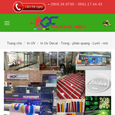
Skip
0906.34.8765 - 0961.17.44.43
to
content
Trang chủ
/
In UV
/
In Uv Decal - Trong - phản quang - Lưới - mờ