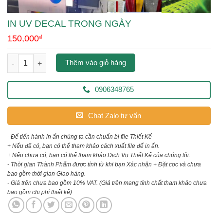
IN UV DECAL TRONG NGÀY
150,000
₫
in uv decal trong ngày số lượng
Thêm vào giỏ hàng
0906348765
Chat Zalo tư vấn
- Để tiến hành in ấn chúng ta cần chuẩn bị file Thiết Kế
+ Nếu đã có, bạn có thể tham khảo cách xuất file để in ấn.
+ Nếu chưa có, bạn có thể tham khảo Dịch Vụ Thiết Kế của chúng tôi.
- Thời gian Thành Phẩm được tính từ khi bạn Xác nhận + Đặt cọc và chưa
bao gồm thời gian Giao hàng.
- Giá trên chưa bao gồm 10% VAT.
(Giá trên mang tính chất tham khảo chưa
bao gồm chi phí thiết kế)