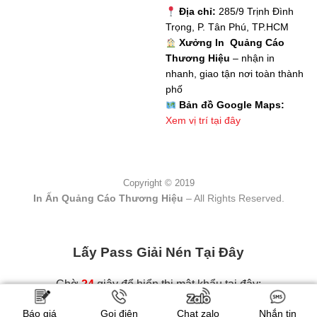
Địa chỉ:
285/9 Trịnh Đình
Trọng, P. Tân Phú, TP.HCM
Xưởng In Quảng Cáo
Thương Hiệu
– nhận in
nhanh, giao tận nơi toàn thành
phố
Bản đồ Google Maps:
Xem vị trí tại đây
Copyright © 2019
In Ấn Quảng Cáo Thương Hiệu
– All Rights Reserved.
Lấy Pass Giải Nén Tại Đây
Chờ
23
giây để hiển thị mật khẩu tại đây:
Báo giá
Gọi điện
Chat zalo
Nhắn tin