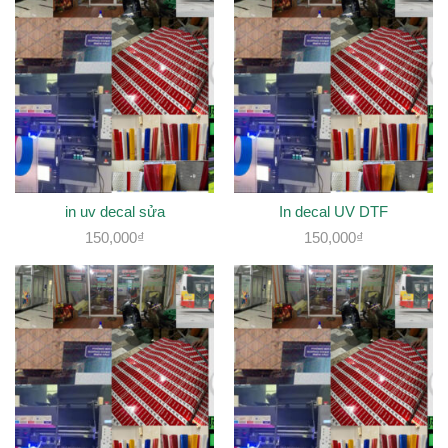
in uv decal sửa
In decal UV DTF
150,000
₫
150,000
₫