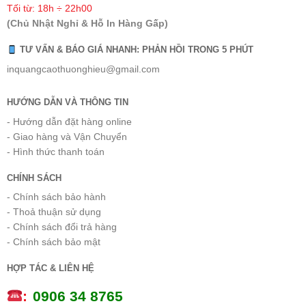
Tối từ: 18h ÷ 22h00
(Chủ Nhật Nghỉ & Hỗ In Hàng Gấp)
TƯ VẤN & BÁO GIÁ NHANH: PHẢN HỒI TRONG 5 PHÚT
inquangcaothuonghieu@gmail.com
HƯỚNG DẪN VÀ THÔNG TIN
- Hướng dẫn đặt hàng online
- Giao hàng và Vận Chuyển
- Hình thức thanh toán
CHÍNH SÁCH
- Chính sách bảo hành
- Thoả thuận sử dụng
- Chính sách đổi trả hàng
- Chính sách bảo mật
HỢP TÁC & LIÊN HỆ
:
0
906 34 8765