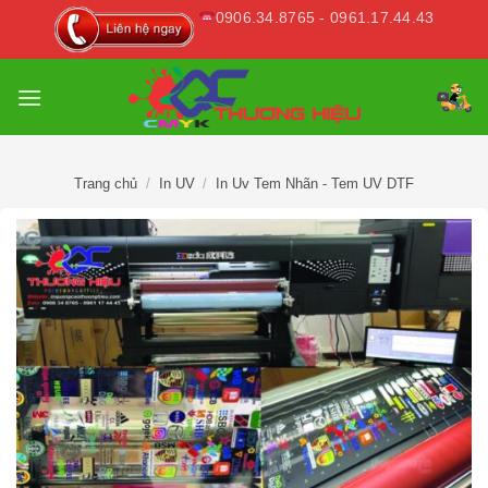
Skip
0906.34.8765 - 0961.17.44.43
to
content
Trang chủ
/
In UV
/
In Uv Tem Nhãn - Tem UV DTF