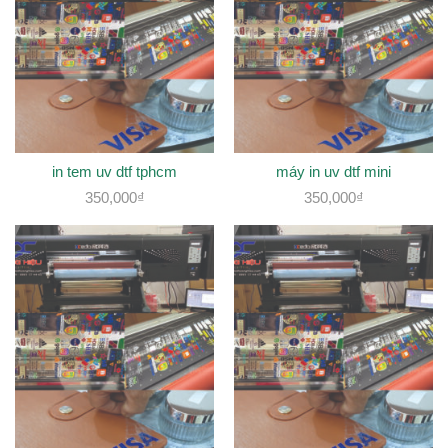
in tem uv dtf tphcm
máy in uv dtf mini
350,000
₫
350,000
₫