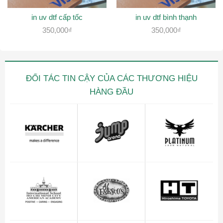
in uv dtf cấp tốc
in uv dtf bình thạnh
350,000
₫
350,000
₫
ĐỐI TÁC TIN CẬY CỦA CÁC THƯƠNG HIỆU
HÀNG ĐẦU