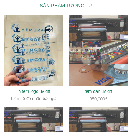
SẢN PHẨM TƯƠNG TỰ
in tem logo uv dtf
tem dán uv dtf
Liên hệ để nhận báo giá
350,000
₫