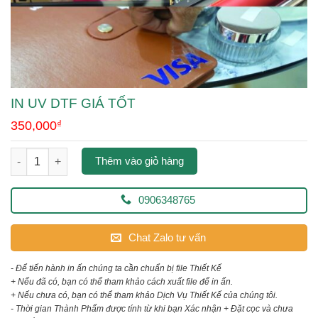
IN UV DTF GIÁ TỐT
350,000
₫
in uv dtf giá tốt số lượng
Thêm vào giỏ hàng
0906348765
Chat Zalo tư vấn
- Để tiến hành in ấn chúng ta cần chuẩn bị file Thiết Kế
+ Nếu đã có, bạn có thể tham khảo cách xuất file để in ấn.
+ Nếu chưa có, bạn có thể tham khảo Dịch Vụ Thiết Kế của chúng tôi.
- Thời gian Thành Phẩm được tính từ khi bạn Xác nhận + Đặt cọc và chưa