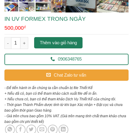
IN UV FORMEX TRONG NGÀY
500,000
₫
in uv formex trong ngày số lượng
Thêm vào giỏ hàng
0906348765
Chat Zalo tư vấn
- Để tiến hành in ấn chúng ta cần chuẩn bị file Thiết Kế
+ Nếu đã có, bạn có thể tham khảo cách xuất file để in ấn.
+ Nếu chưa có, bạn có thể tham khảo Dịch Vụ Thiết Kế của chúng tôi.
- Thời gian Thành Phẩm được tính từ khi bạn Xác nhận + Đặt cọc và chưa
bao gồm thời gian Giao hàng.
- Giá trên chưa bao gồm 10% VAT.
(Giá trên mang tính chất tham khảo chưa
bao gồm chi phí thiết kế)