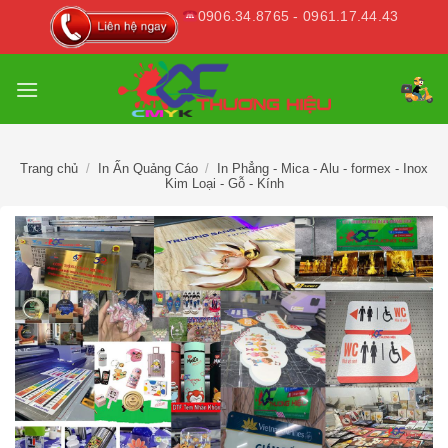
Skip
0906.34.8765 - 0961.17.44.43
to
content
Trang chủ
/
In Ấn Quảng Cáo
/
In Phẳng - Mica - Alu - formex - Inox
Kim Loại - Gỗ - Kính