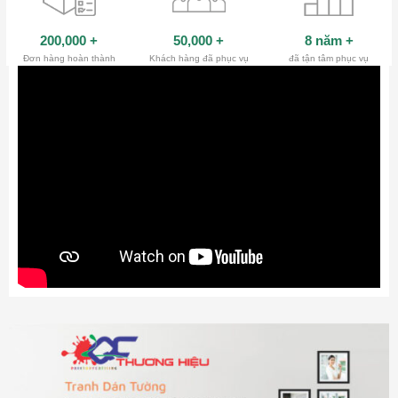
200,000
+
50,000
+
8 năm
+
Đơn hàng hoàn thành
Khách hàng đã phục vụ
đã tận tâm phục vụ