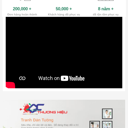
200,000
+
50,000
+
8 năm
+
Đơn hàng hoàn thành
Khách hàng đã phục vụ
đã tận tâm phục vụ