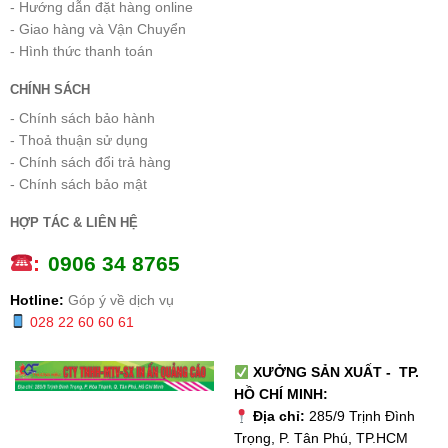
- Hướng dẫn đặt hàng online
- Giao hàng và Vận Chuyển
- Hình thức thanh toán
CHÍNH SÁCH
- Chính sách bảo hành
- Thoả thuận sử dụng
- Chính sách đổi trả hàng
- Chính sách bảo mật
HỢP TÁC & LIÊN HỆ
:
0
906 34 8765
Hotline:
Góp ý về dịch vụ
028 22 60 60 61
XƯỞNG SẢN XUẤT - TP.
HỒ CHÍ MINH:
Địa chỉ:
285/9 Trịnh Đình
Trọng, P. Tân Phú, TP.HCM