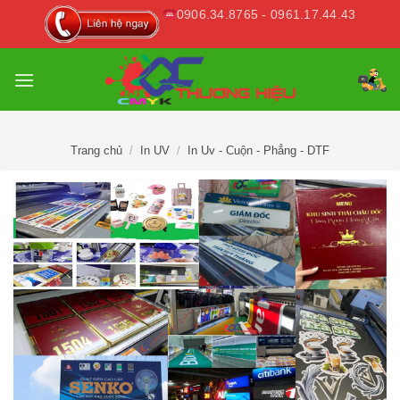
Skip
0906.34.8765 - 0961.17.44.43
to
content
Trang chủ
/
In UV
/
In Uv - Cuộn - Phẳng - DTF