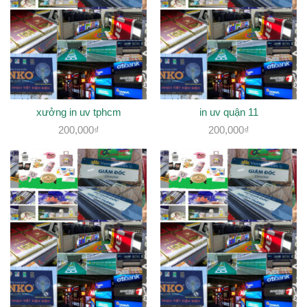
xưởng in uv tphcm
in uv quận 11
200,000
₫
200,000
₫