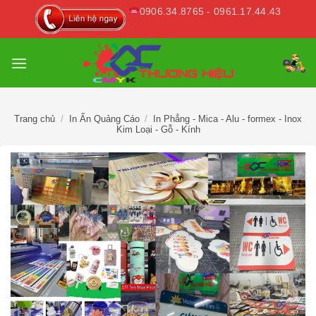
Skip
0906.34.8765 - 0961.17.44.43
to
content
Trang chủ
/
In Ấn Quảng Cáo
/
In Phẳng - Mica - Alu - formex - Inox
Kim Loại - Gỗ - Kính