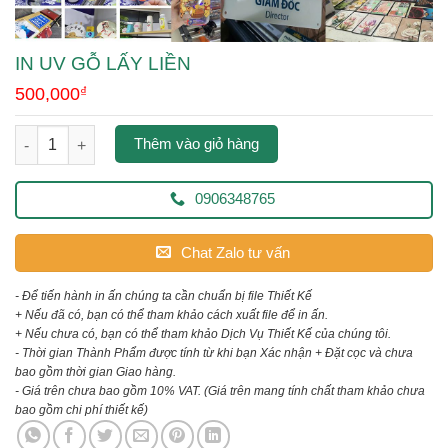
IN UV GỖ LẤY LIỀN
500,000
₫
in uv gỗ lấy liền số lượng
Thêm vào giỏ hàng
0906348765
Chat Zalo tư vấn
- Để tiến hành in ấn chúng ta cần chuẩn bị file Thiết Kế
+ Nếu đã có, bạn có thể tham khảo cách xuất file để in ấn.
+ Nếu chưa có, bạn có thể tham khảo Dịch Vụ Thiết Kế của chúng tôi.
- Thời gian Thành Phẩm được tính từ khi bạn Xác nhận + Đặt cọc và chưa
bao gồm thời gian Giao hàng.
- Giá trên chưa bao gồm 10% VAT.
(Giá trên mang tính chất tham khảo chưa
bao gồm chi phí thiết kế)