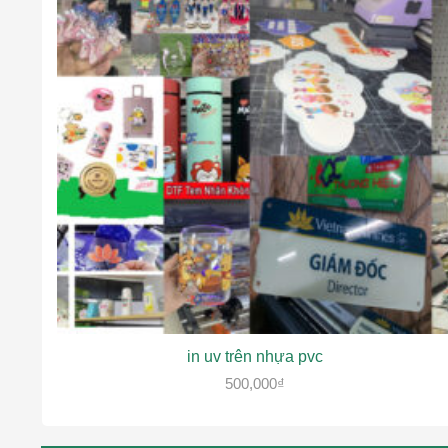
in uv trên nhựa pvc
500,000
₫