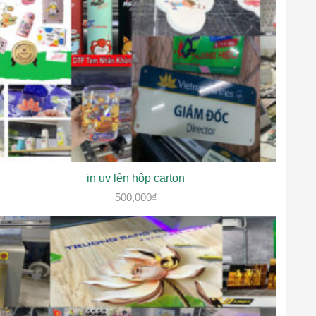
in uv lên hộp carton
500,000
₫