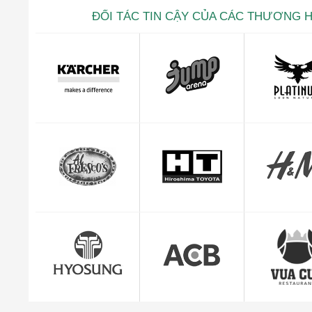
ĐỐI TÁC TIN CẬY CỦA CÁC THƯƠNG 
Kevin trọ
CEO Giuse
"Mình cảm thấy rất yên tâm và hài lòng với dị
quản lý đơn hàng c