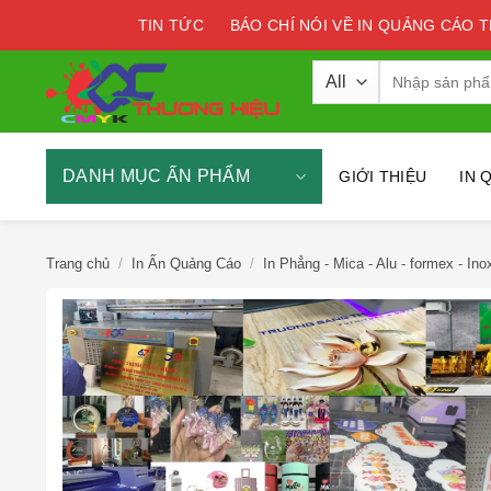
Skip
TIN TỨC
BÁO CHÍ NÓI VỀ IN QUẢNG CÁO 
to
content
Tìm
kiếm:
DANH MỤC ẤN PHẨM
GIỚI THIỆU
IN 
Trang chủ
/
In Ấn Quảng Cáo
/
In Phẳng - Mica - Alu - formex - Ino