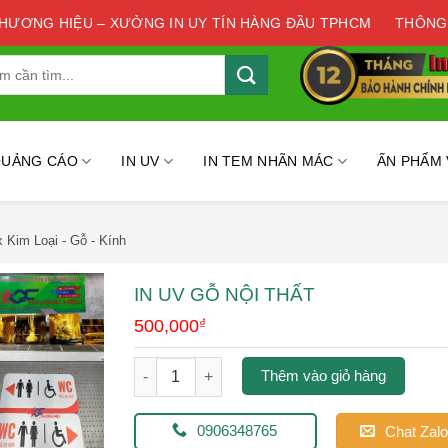
THƯƠNG HIỆU – XƯỞNG IN UY TÍN HÀNG ĐẦU TPHCM
THÔNG
QUẢNG CÁO
IN UV
IN TEM NHÃN MÁC
ẤN PHẨM
x Kim Loại - Gỗ - Kính
IN UV GỖ NỘI THẤT
500,000
₫
in uv gỗ nội thất số lượng
Thêm vào giỏ hàng
0906348765
Chat Zalo