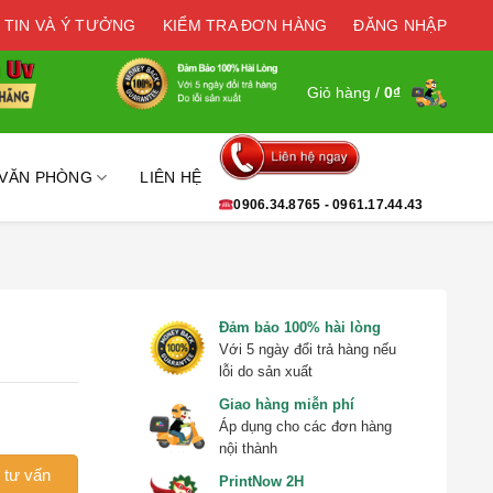
 TIN VÀ Ý TƯỞNG
KIỂM TRA ĐƠN HÀNG
ĐĂNG NHẬP
Giỏ hàng /
0
₫
 VĂN PHÒNG
LIÊN HỆ
0906.34.8765 - 0961.17.44.43
Đảm bảo 100% hài lòng
Với 5 ngày đổi trả hàng nếu
lỗi do sản xuất
Giao hàng miễn phí
Áp dụng cho các đơn hàng
nội thành
 tư vấn
PrintNow 2H