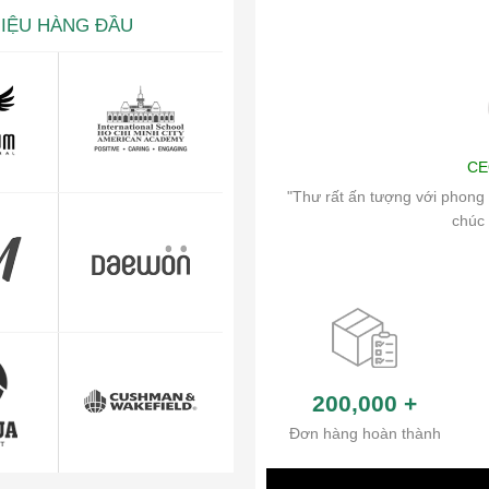
HIỆU HÀNG ĐẦU
ng
Art
CE
ch vụ chăm sóc khách hàng và hệ thống
"Thư rất ấn tượng với phong 
ủa công ty.
chúc 
200,000
+
Đơn hàng hoàn thành