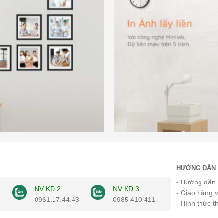
HƯỚNG DẪN 
- Hướng dẫn 
NV KD 2
NV KD 3
- Giao hàng 
0961.17.44.43
0985 410 411
- Hình thức t