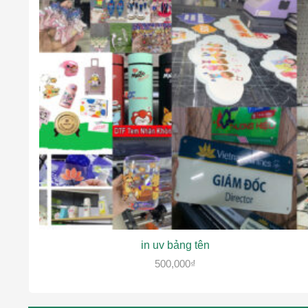
in uv bảng tên
500,000
₫