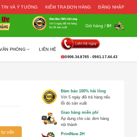
 TIN VÀ Ý TƯỞNG
KIỂM TRA ĐƠN HÀNG
ĐĂNG NHẬP
Giỏ hàng /
0
₫
 VĂN PHÒNG
LIÊN HỆ
0906.34.8765 - 0961.17.44.43
Đảm bảo 100% hài lòng
Với 5 ngày đổi trả hàng nếu
lỗi do sản xuất
Giao hàng miễn phí
Áp dụng cho các đơn hàng
nội thành
 tư vấn
PrintNow 2H