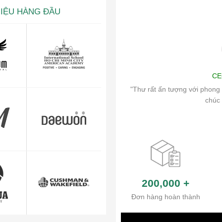
HIỆU HÀNG ĐẦU
ng
Art
CE
ch vụ chăm sóc khách hàng và hệ thống
"Thư rất ấn tượng với phong 
ủa công ty.
chúc 
200,000
+
Đơn hàng hoàn thành