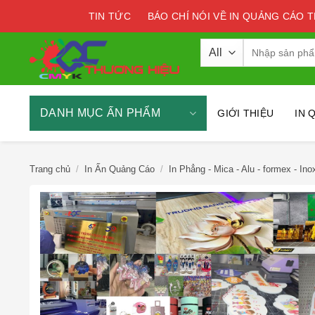
Skip
TIN TỨC
BÁO CHÍ NÓI VỀ IN QUẢNG CÁO 
to
content
Tìm
kiếm:
DANH MỤC ẤN PHẨM
GIỚI THIỆU
IN 
Trang chủ
/
In Ấn Quảng Cáo
/
In Phẳng - Mica - Alu - formex - Ino