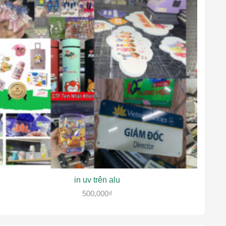
in uv trên alu
500,000
₫