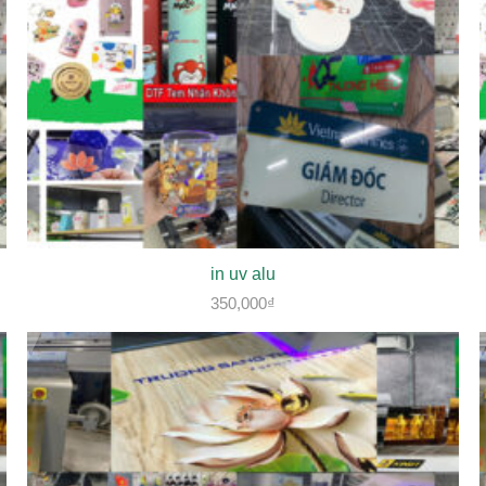
in uv alu
350,000
₫