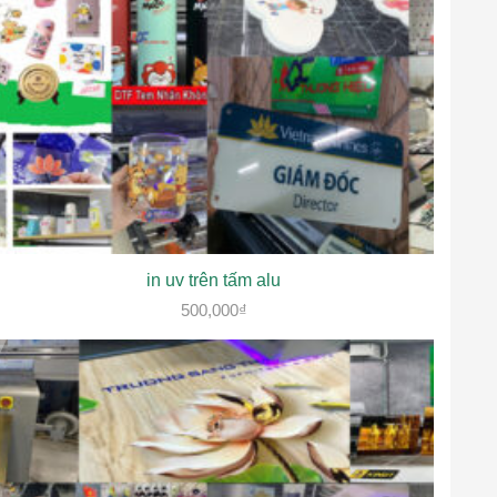
in uv trên tấm alu
500,000
₫