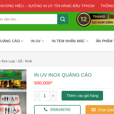
THƯƠNG HIỆU – XƯỞNG IN UY TÍN HÀNG ĐẦU TPHCM
THÔNG
QUẢNG CÁO
IN UV
IN TEM NHÃN MÁC
ẤN PHẨM
x Kim Loại - Gỗ - Kính
IN UV INOX QUẢNG CÁO
500,000
₫
in uv inox quảng cáo số lượng
Thêm vào giỏ hàng
0906348765
Chat Zalo