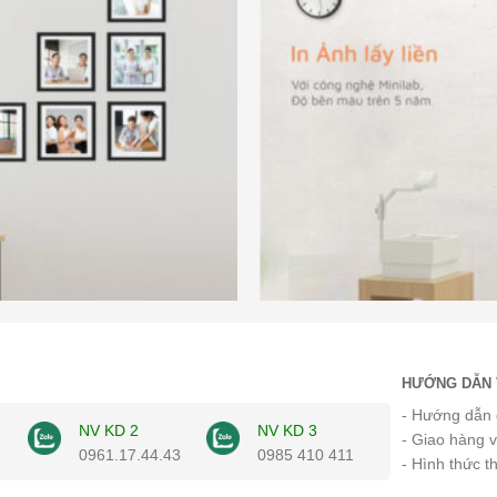
HƯỚNG DẪN 
- Hướng dẫn 
NV KD 2
NV KD 3
- Giao hàng 
0961.17.44.43
0985 410 411
- Hình thức t