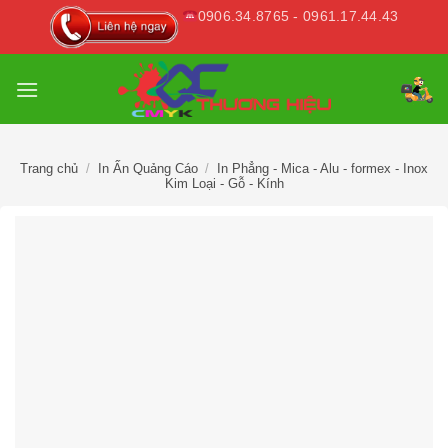
Skip
0906.34.8765 - 0961.17.44.43
to
content
Trang chủ
/
In Ấn Quảng Cáo
/
In Phẳng - Mica - Alu - formex - Inox
Kim Loại - Gỗ - Kính