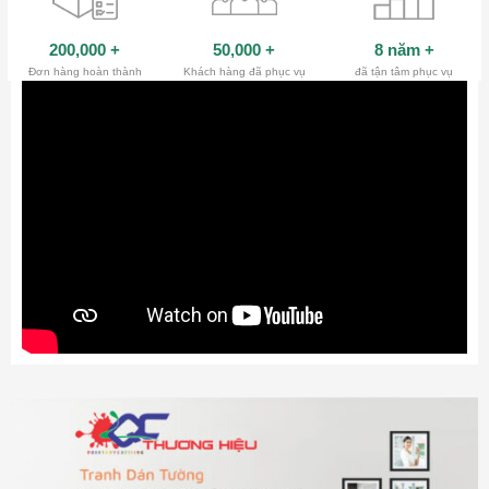
200,000
+
50,000
+
8 năm
+
Đơn hàng hoàn thành
Khách hàng đã phục vụ
đã tận tâm phục vụ