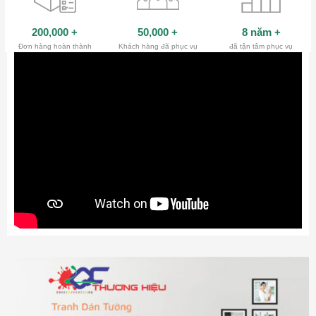
200,000
+
50,000
+
8 năm
+
Đơn hàng hoàn thành
Khách hàng đã phục vụ
đã tận tâm phục vụ