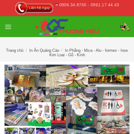
Skip
0906.34.8765 - 0961.17.44.43
to
content
Trang chủ
/
In Ấn Quảng Cáo
/
In Phẳng - Mica - Alu - formex - Inox
Kim Loại - Gỗ - Kính