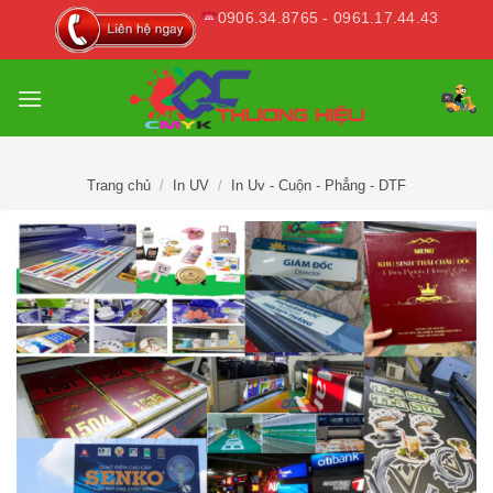
Skip
0906.34.8765 - 0961.17.44.43
to
content
Trang chủ
/
In UV
/
In Uv - Cuộn - Phẳng - DTF