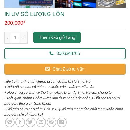
IN UV SỐ LƯỢNG LỚN
200,000
₫
in uv số lượng lớn số lượng
Thêm vào giỏ hàng
0906348765
Chat Zalo tư vấn
- Để tiến hành in ấn chúng ta cần chuẩn bị file Thiết Kế
+ Nếu đã có, bạn có thể tham khảo cách xuất file để in ấn.
+ Nếu chưa có, bạn có thể tham khảo Dịch Vụ Thiết Kế của chúng tôi.
- Thời gian Thành Phẩm được tính từ khi bạn Xác nhận + Đặt cọc và chưa
bao gồm thời gian Giao hàng.
- Giá trên chưa bao gồm 10% VAT.
(Giá trên mang tính chất tham khảo chưa
bao gồm chi phí thiết kế)