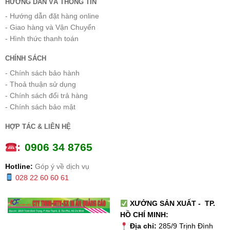
HƯỚNG DẪN VÀ THÔNG TIN
- Hướng dẫn đặt hàng online
- Giao hàng và Vận Chuyển
- Hình thức thanh toán
CHÍNH SÁCH
- Chính sách bảo hành
- Thoả thuận sử dụng
- Chính sách đổi trả hàng
- Chính sách bảo mật
HỢP TÁC & LIÊN HỆ
:
0
906 34 8765
Hotline:
Góp ý về dịch vụ
028 22 60 60 61
XƯỞNG SẢN XUẤT - TP.
HỒ CHÍ MINH:
Địa chỉ:
285/9 Trịnh Đình