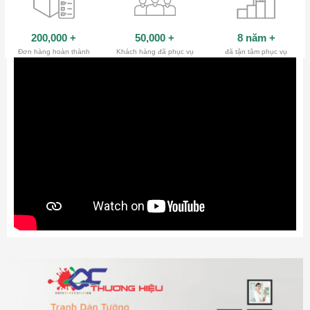
200,000
+
50,000
+
8 năm
+
Đơn hàng hoàn thành
Khách hàng đã phục vụ
đã tận tâm phục vụ