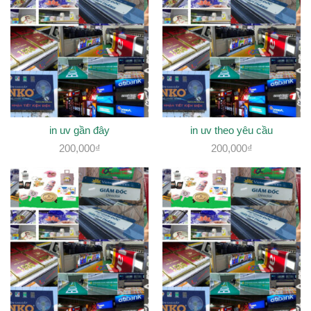
in uv gần đây
in uv theo yêu cầu
200,000
₫
200,000
₫