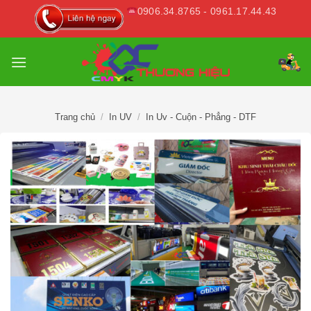
Skip
0906.34.8765 - 0961.17.44.43
to
content
Trang chủ
/
In UV
/
In Uv - Cuộn - Phẳng - DTF