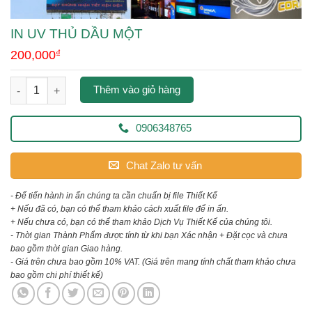
IN UV THỦ DẦU MỘT
200,000
₫
in uv thủ dầu một số lượng
Thêm vào giỏ hàng
0906348765
Chat Zalo tư vấn
- Để tiến hành in ấn chúng ta cần chuẩn bị file Thiết Kế
+ Nếu đã có, bạn có thể tham khảo cách xuất file để in ấn.
+ Nếu chưa có, bạn có thể tham khảo Dịch Vụ Thiết Kế của chúng tôi.
- Thời gian Thành Phẩm được tính từ khi bạn Xác nhận + Đặt cọc và chưa
bao gồm thời gian Giao hàng.
- Giá trên chưa bao gồm 10% VAT.
(Giá trên mang tính chất tham khảo chưa
bao gồm chi phí thiết kế)