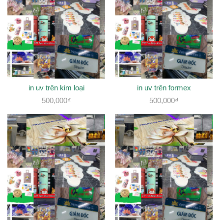
in uv trên kim loại
in uv trên formex
500,000
₫
500,000
₫