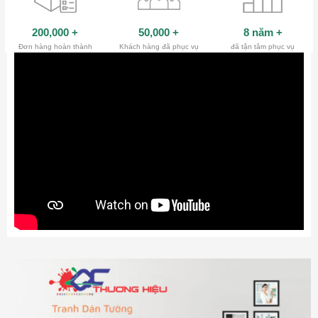
200,000
+
50,000
+
8 năm
+
Đơn hàng hoàn thành
Khách hàng đã phục vụ
đã tận tâm phục vụ