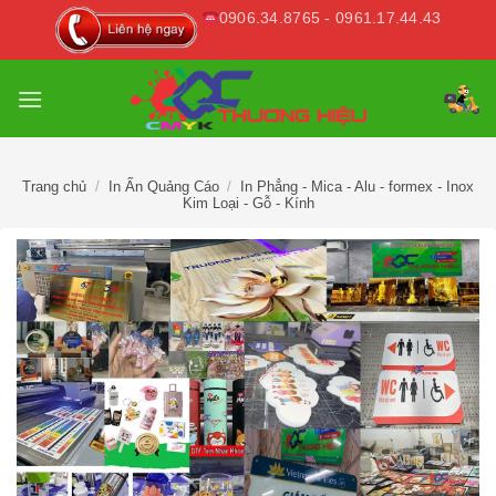
Skip
0906.34.8765 - 0961.17.44.43
to
content
Trang chủ
/
In Ấn Quảng Cáo
/
In Phẳng - Mica - Alu - formex - Inox
Kim Loại - Gỗ - Kính