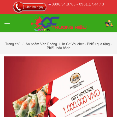
Skip
0906.34.8765 - 0961.17.44.43
to
content
Trang chủ
/
Ấn phẩm Văn Phòng
/
In Git Voucher - Phiếu quà tặng -
Phiếu bảo hành