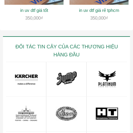
in uv dtf giá tốt
in uv dtf giá rẻ tphcm
350,000
₫
350,000
₫
ĐỐI TÁC TIN CẬY CỦA CÁC THƯƠNG HIỆU
HÀNG ĐẦU