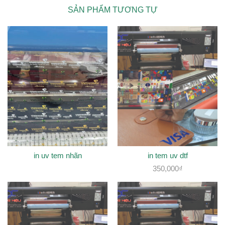
SẢN PHẨM TƯƠNG TỰ
in uv tem nhãn
in tem uv dtf
350,000
₫