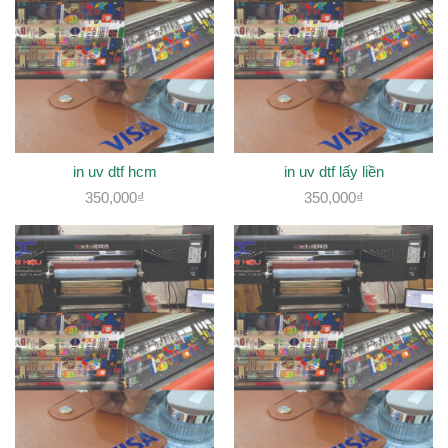
in uv dtf hcm
in uv dtf lấy liền
350,000
₫
350,000
₫