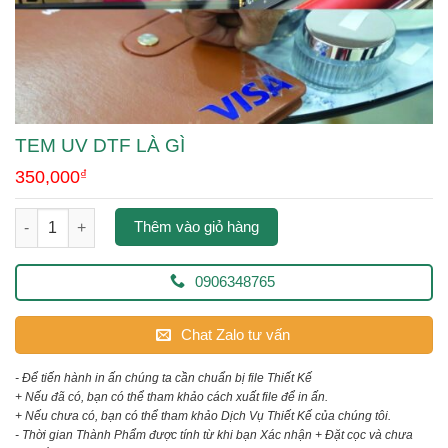
TEM UV DTF LÀ GÌ
350,000
₫
tem uv dtf là gì số lượng
Thêm vào giỏ hàng
0906348765
Chat Zalo tư vấn
- Để tiến hành in ấn chúng ta cần chuẩn bị file Thiết Kế
+ Nếu đã có, bạn có thể tham khảo cách xuất file để in ấn.
+ Nếu chưa có, bạn có thể tham khảo Dịch Vụ Thiết Kế của chúng tôi.
- Thời gian Thành Phẩm được tính từ khi bạn Xác nhận + Đặt cọc và chưa