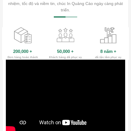
ty.
nhiệm, tốc độ và niềm tin, chúc In Quảng Cáo ngày càng phát
triển.
200,000
+
50,000
+
8 năm
+
Đơn hàng hoàn thành
Khách hàng đã phục vụ
đã tận tâm phục vụ