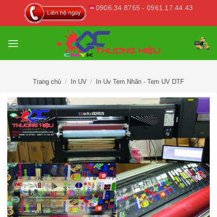
Skip
0906.34.8765 - 0961.17.44.43
to
content
Trang chủ
/
In UV
/
In Uv Tem Nhãn - Tem UV DTF