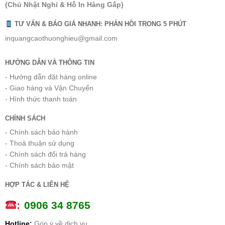
(Chủ Nhật Nghỉ & Hỗ In Hàng Gấp)
TƯ VẤN & BÁO GIÁ NHANH: PHẢN HỒI TRONG 5 PHÚT
inquangcaothuonghieu@gmail.com
HƯỚNG DẪN VÀ THÔNG TIN
- Hướng dẫn đặt hàng online
- Giao hàng và Vận Chuyển
- Hình thức thanh toán
CHÍNH SÁCH
- Chính sách bảo hành
- Thoả thuận sử dụng
- Chính sách đổi trả hàng
- Chính sách bảo mật
HỢP TÁC & LIÊN HỆ
:
0
906 34 8765
Hotline:
Góp ý về dịch vụ