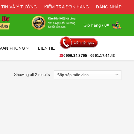
 TIN VÀ Ý TƯỞNG
KIỂM TRA ĐƠN HÀNG
ĐĂNG NHẬP
Giỏ hàng /
0
₫
 VĂN PHÒNG
LIÊN HỆ
0906.34.8765 - 0961.17.44.43
Showing all 2 results