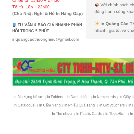
Chiều từ: 13h30 ÷ 17h30
Với chính sách ch
Tối từ: 18h ÷ 22h00
đồng hành cùng khác
(Chủ Nhật Nghỉ & Hỗ In Hàng Gấp)
In Quảng Cáo T
TƯ VẤN & BÁO GIÁ NHANH: PHẢN
nhanh, giá tốt và ch
HỒI TRONG 5 PHÚT
inquangcaothuonghieu@gmail.com
In Bìa đựng hồ sơ
In Folders
In Danh thiếp
In Namecards
In Giấy t
|
|
|
|
In Catalogue
In Cẩm Nang
In Phiếu Quà Tặng
In Gift Vouchers
In 
|
|
|
|
In Thẻ nhựa
In Plastic Cards
In Thực Đơn
In
|
|
|