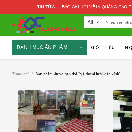
Skip
TIN TỨC
BÁO CHÍ NÓI VỀ IN QUẢNG CÁO 
to
content
Tìm
kiếm:
DANH MỤC ẤN PHẨM
GIỚI THIỆU
IN 
Trang chủ
/
Sản phẩm được gắn thẻ “giá decal lưới dán kính”