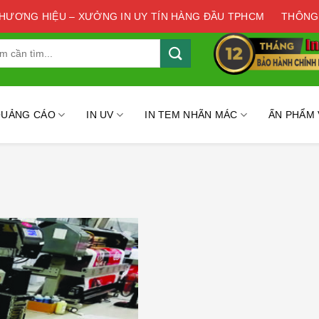
THƯƠNG HIỆU – XƯỞNG IN UY TÍN HÀNG ĐẦU TPHCM
THÔNG
QUẢNG CÁO
IN UV
IN TEM NHÃN MÁC
ẤN PHẨM