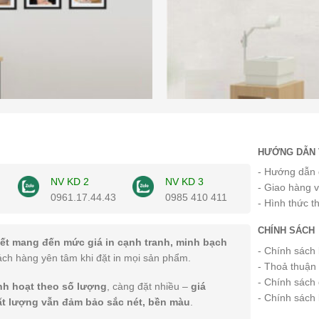
HƯỚNG DẪN 
- Hướng dẫn 
NV KD 2
NV KD 3
- Giao hàng 
0961.17.44.43
0985 410 411
- Hình thức t
CHÍNH SÁCH
ết mang đến mức giá in cạnh tranh, minh bạch
- Chính sách
ách hàng yên tâm khi đặt in mọi sản phẩm.
- Thoả thuận
- Chính sách 
inh hoạt theo số lượng
, càng đặt nhiều –
giá
- Chính sách
ất lượng vẫn đảm bảo sắc nét, bền màu
.