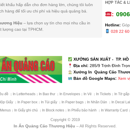
HỢP TÁC & L
iết khấu hấp dẫn cho đơn hàng lớn, chúng tôi luôn
h hàng để tối ưu chi phí và hiệu quả quảng bá.
:
0
906
hương Hiệu
– lựa chọn uy tín cho mọi nhu cầu in
Hotline:
Góp 
ất lượng cao tại TPHCM.
028 22 60
XƯỞNG SẢN XUẤT - TP. HỒ 
Địa chỉ:
285/9 Trịnh Đình Trọ
Xưởng In Quảng Cáo Thươ
Xem vị 
Bản đồ Google Maps:
iêu đề
In Letterheads
In Bao thư
In Envelopes
In Vé
In Tickets
In Tờ gấ
|
|
|
|
|
|
Hộp Giấy
In Paper box
In Túi giấy
In Paper bags
In Nhãn Dán
In Decal La
|
|
|
|
|
 Menus
In Giấy ghi chú
In Block notes
In Phiếu bảo hành
In Warranty Card
|
|
|
|
|
Copyright © 2019
In Ấn Quảng Cáo Thương Hiệu
– All Rights Reserved.