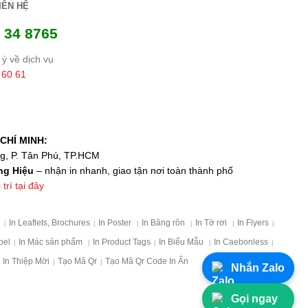
IÊN HỆ
 34 8765
ý về dịch vụ
 60 61
CHÍ MINH:
ng, P. Tân Phú, TP.HCM
ng Hiệu
– nhận in nhanh, giao tận nơi toàn thành phố
trí tại đây
p
In Leaflets, Brochures
In Poster
In Băng rôn
In Tờ rơi
In Flyers
|
|
|
|
|
|
bel
In Mác sản phẩm
In Product Tags
In Biểu Mẫu
In Caebonless
|
|
|
|
|
In Thiệp Mời
Tạo Mã Qr
Tạo Mã Qr Code In Ấn
|
|
Nhắn Zalo
Gọi ngay