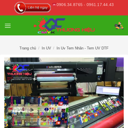
Skip
0906.34.8765 - 0961.17.44.43
to
content
Trang chủ
/
In UV
/
In Uv Tem Nhãn - Tem UV DTF