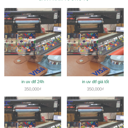
in uv dtf 24h
in uv dtf giá tốt
350,000
₫
350,000
₫