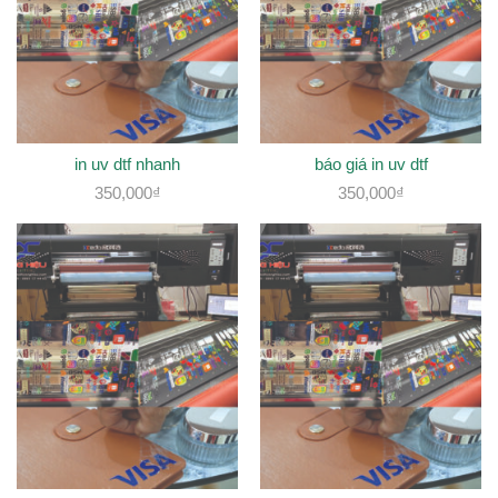
in uv dtf nhanh
báo giá in uv dtf
350,000
₫
350,000
₫