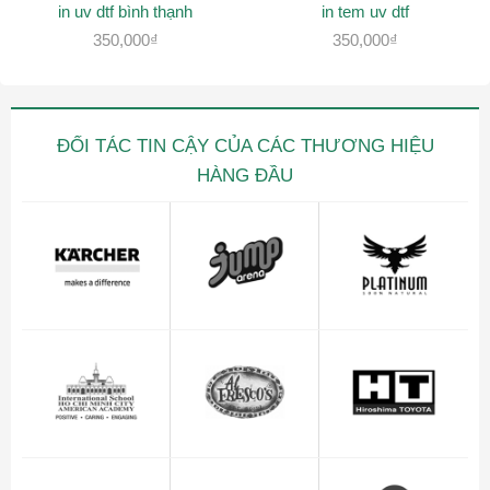
in uv dtf bình thạnh
in tem uv dtf
350,000
₫
350,000
₫
ĐỐI TÁC TIN CẬY CỦA CÁC THƯƠNG HIỆU
HÀNG ĐẦU