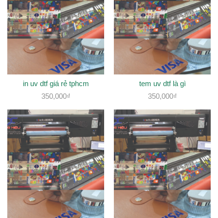
in uv dtf giá rẻ tphcm
tem uv dtf là gì
350,000
₫
350,000
₫