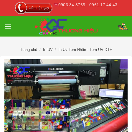
Skip
0906.34.8765 - 0961.17.44.43
to
content
Trang chủ
/
In UV
/
In Uv Tem Nhãn - Tem UV DTF