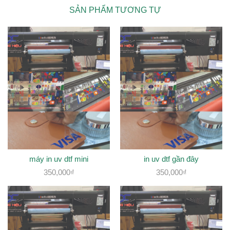
SẢN PHẨM TƯƠNG TỰ
máy in uv dtf mini
in uv dtf gần đây
350,000
₫
350,000
₫