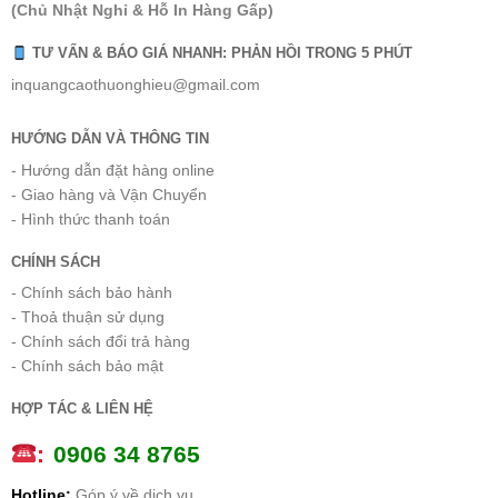
(Chủ Nhật Nghỉ & Hỗ In Hàng Gấp)
TƯ VẤN & BÁO GIÁ NHANH: PHẢN HỒI TRONG 5 PHÚT
inquangcaothuonghieu@gmail.com
HƯỚNG DẪN VÀ THÔNG TIN
- Hướng dẫn đặt hàng online
- Giao hàng và Vận Chuyển
- Hình thức thanh toán
CHÍNH SÁCH
- Chính sách bảo hành
- Thoả thuận sử dụng
- Chính sách đổi trả hàng
- Chính sách bảo mật
HỢP TÁC & LIÊN HỆ
:
0
906 34 8765
Hotline:
Góp ý về dịch vụ