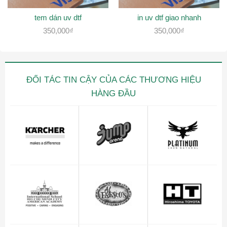
tem dán uv dtf
in uv dtf giao nhanh
350,000
₫
350,000
₫
ĐỐI TÁC TIN CẬY CỦA CÁC THƯƠNG HIỆU
HÀNG ĐẦU