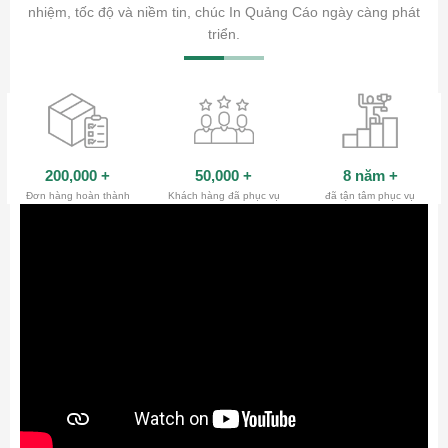
ty.
nhiệm, tốc độ và niềm tin, chúc In Quảng Cáo ngày càng phát
triển.
200,000
+
50,000
+
8 năm
+
Đơn hàng hoàn thành
Khách hàng đã phục vụ
đã tận tâm phục vụ