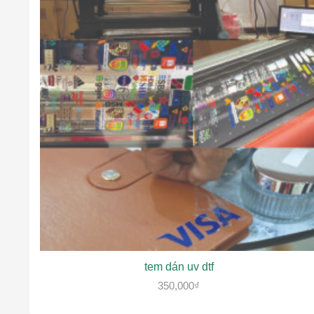
tem dán uv dtf
350,000
₫