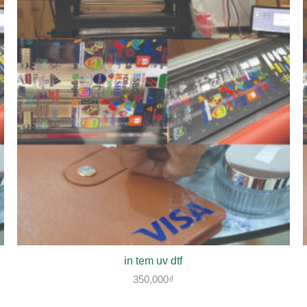
in tem uv dtf
350,000
₫