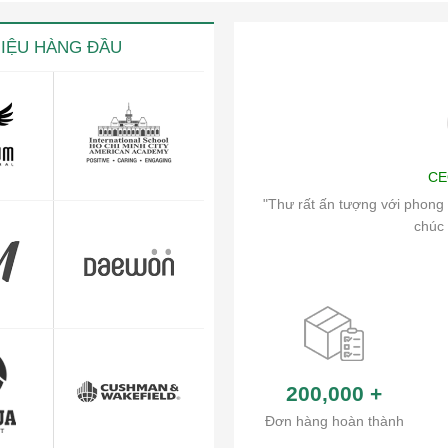
HIỆU HÀNG ĐẦU
ng
Art
CE
ch vụ chăm sóc khách hàng và hệ thống
"Thư rất ấn tượng với phong 
ủa công ty.
chúc 
200,000
+
Đơn hàng hoàn thành