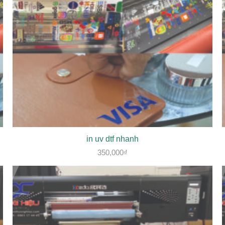
in uv dtf nhanh
350,000
₫