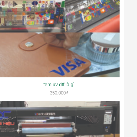
tem uv dtf là gì
350,000
₫