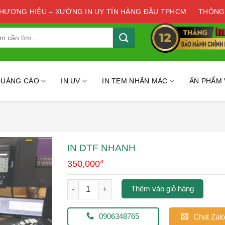
THƯƠNG HIỆU – XƯỞNG IN UY TÍN HÀNG ĐẦU TPHCM
THÔNG
QUẢNG CÁO
IN UV
IN TEM NHÃN MÁC
ẤN PHẨM
IN DTF NHANH
350,000
₫
in dtf nhanh số lượng
Thêm vào giỏ hàng
0906348765
Chat Zalo