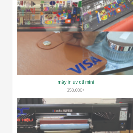
máy in uv dtf mini
350,000
₫