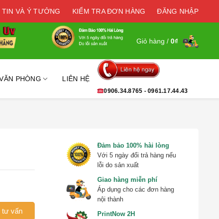
 TIN VÀ Ý TƯỞNG
KIỂM TRA ĐƠN HÀNG
ĐĂNG NHẬP
Giỏ hàng /
0
₫
 VĂN PHÒNG
LIÊN HỆ
0906.34.8765 - 0961.17.44.43
Đảm bảo 100% hài lòng
Với 5 ngày đổi trả hàng nếu
lỗi do sản xuất
Giao hàng miễn phí
Áp dụng cho các đơn hàng
nội thành
 tư vấn
PrintNow 2H