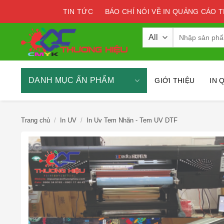
Skip
TIN TỨC
BÁO CHÍ NÓI VỀ IN QUẢNG CÁO 
to
content
Tìm
kiếm:
DANH MỤC ẤN PHẨM
GIỚI THIỆU
IN 
Trang chủ
/
In UV
/
In Uv Tem Nhãn - Tem UV DTF