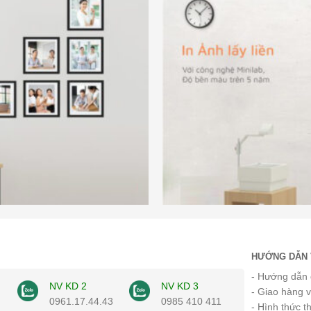
HƯỚNG DẪN 
- Hướng dẫn 
NV KD 2
NV KD 3
- Giao hàng 
0961.17.44.43
0985 410 411
- Hình thức t