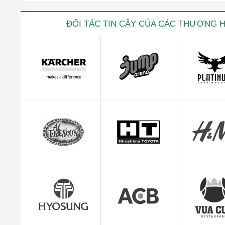
ĐỐI TÁC TIN CẬY CỦA CÁC THƯƠNG 
Kevin trọ
CEO Giuse
"Mình cảm thấy rất yên tâm và hài lòng với dị
quản lý đơn hàng c