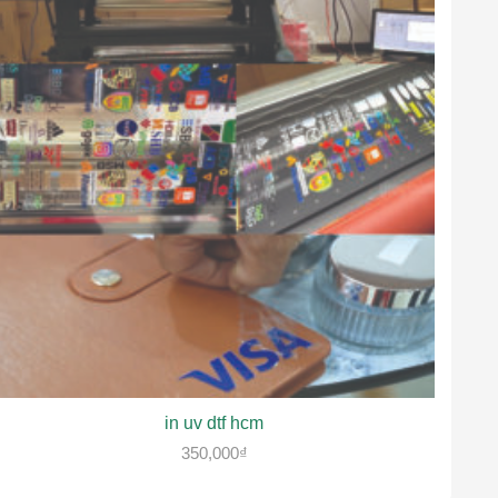
in uv dtf hcm
350,000
₫