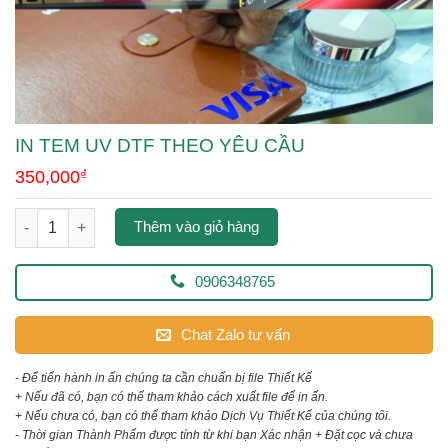
IN TEM UV DTF THEO YÊU CẦU
350,000
₫
in tem uv dtf theo yêu cầu số lượng
Thêm vào giỏ hàng
0906348765
Chat Zalo tư vấn
- Để tiến hành in ấn chúng ta cần chuẩn bị file Thiết Kế
+ Nếu đã có, bạn có thể tham khảo cách xuất file để in ấn.
+ Nếu chưa có, bạn có thể tham khảo Dịch Vụ Thiết Kế của chúng tôi.
- Thời gian Thành Phẩm được tính từ khi bạn Xác nhận + Đặt cọc và chưa