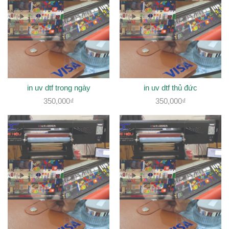
in uv dtf trong ngày
in uv dtf thủ đức
350,000
₫
350,000
₫