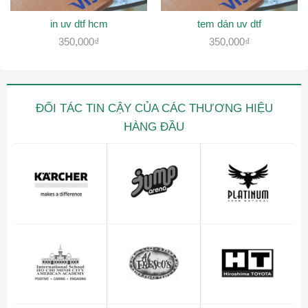
in uv dtf hcm
tem dán uv dtf
350,000
₫
350,000
₫
ĐỐI TÁC TIN CẬY CỦA CÁC THƯƠNG HIỆU
HÀNG ĐẦU