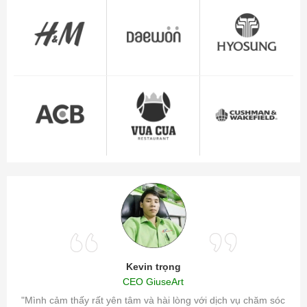
Kevin trọng
CEO GiuseArt
"Mình cảm thấy rất yên tâm và hài lòng với dịch vụ chăm sóc
"Thư r