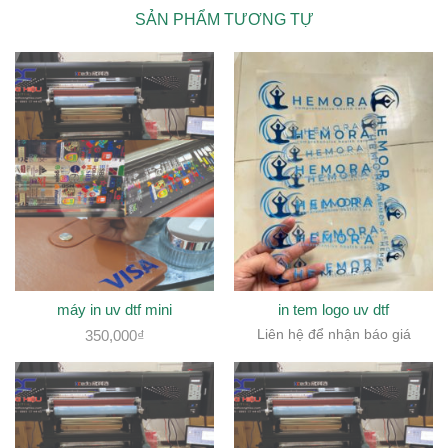
SẢN PHẨM TƯƠNG TỰ
máy in uv dtf mini
in tem logo uv dtf
350,000
₫
Liên hệ để nhận báo giá