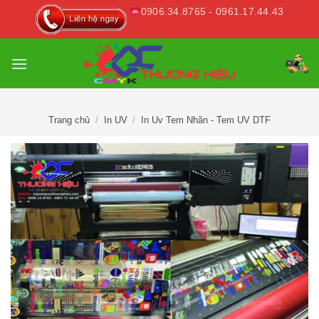
Skip
0906.34.8765 - 0961.17.44.43
to
content
Trang chủ
/
In UV
/
In Uv Tem Nhãn - Tem UV DTF