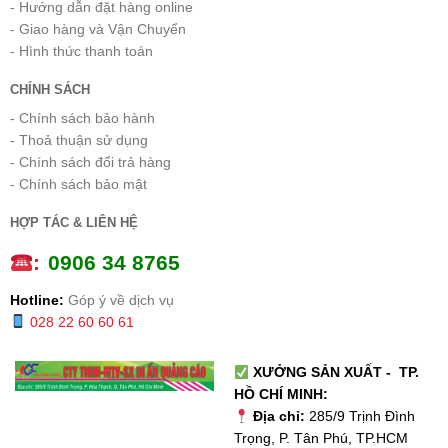
- Hướng dẫn đặt hàng online
- Giao hàng và Vận Chuyển
- Hình thức thanh toán
CHÍNH SÁCH
- Chính sách bảo hành
- Thoả thuận sử dụng
- Chính sách đổi trả hàng
- Chính sách bảo mật
HỢP TÁC & LIÊN HỆ
:
0
906 34 8765
Hotline:
Góp ý về dịch vụ
028 22 60 60 61
XƯỞNG SẢN XUẤT - TP.
HỒ CHÍ MINH:
Địa chỉ:
285/9 Trịnh Đình
Trọng, P. Tân Phú, TP.HCM