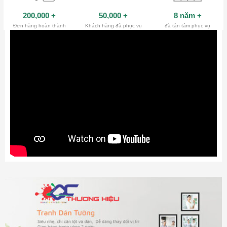
200,000
+
50,000
+
8 năm
+
Đơn hàng hoàn thành
Khách hàng đã phục vụ
đã tận tâm phục vụ