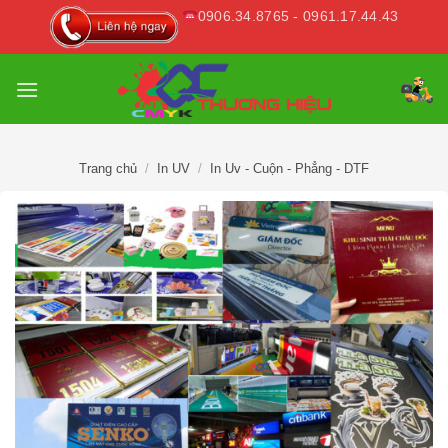
Skip
0906.34.8765 - 0961.17.44.43
to
content
Trang chủ
/
In UV
/
In Uv - Cuộn - Phẳng - DTF