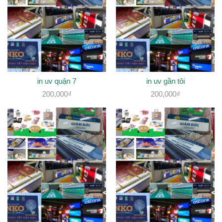
in uv quận 7
in uv gần tôi
200,000
₫
200,000
₫