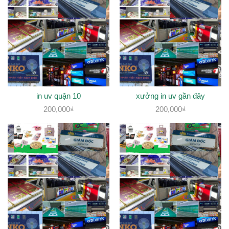
in uv quận 10
xưởng in uv gần đây
200,000
₫
200,000
₫