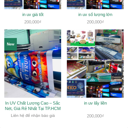
in uv giá tốt
in uv số lượng lớn
200,000
₫
200,000
₫
New
In UV Chất Lượng Cao – Sắc
in uv lấy liền
Nét, Giá Rẻ Nhất Tại TP.HCM
Liên hệ để nhận báo giá
200,000
₫