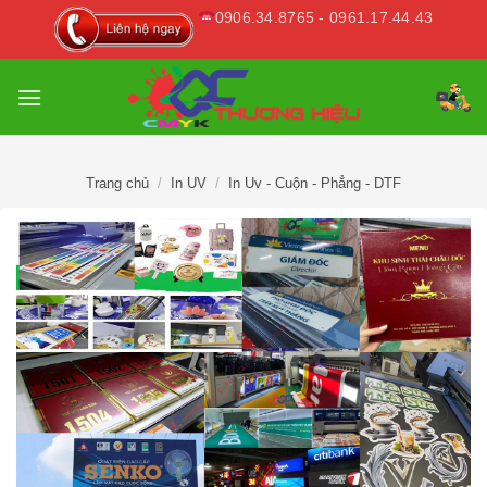
Skip
0906.34.8765 - 0961.17.44.43
to
content
Trang chủ
/
In UV
/
In Uv - Cuộn - Phẳng - DTF