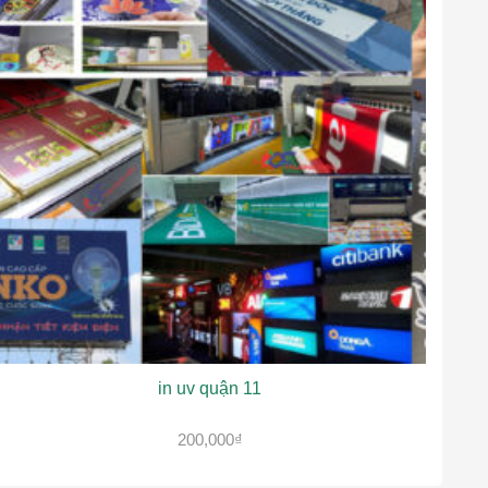
in uv quận 11
200,000
₫