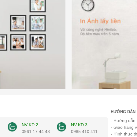
HƯỚNG DẪN 
- Hướng dẫn 
NV KD 2
NV KD 3
- Giao hàng 
0961.17.44.43
0985 410 411
- Hình thức t