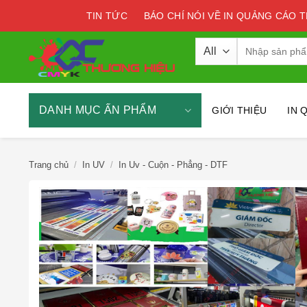
Skip
TIN TỨC
BÁO CHÍ NÓI VỀ IN QUẢNG CÁO 
to
content
Tìm
kiếm:
DANH MỤC ẤN PHẨM
GIỚI THIỆU
IN 
Trang chủ
/
In UV
/
In Uv - Cuộn - Phẳng - DTF