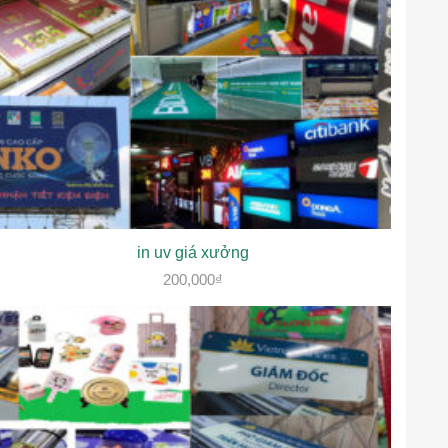
in uv giá xưởng
200,000
₫