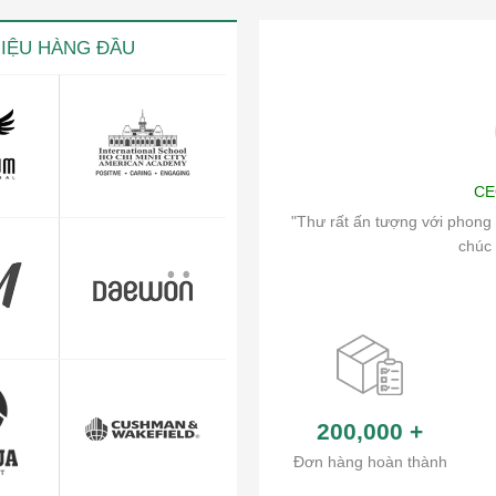
HIỆU HÀNG ĐẦU
ng
Art
CE
ch vụ chăm sóc khách hàng và hệ thống
"Thư rất ấn tượng với phong 
ủa công ty.
chúc 
200,000
+
Đơn hàng hoàn thành