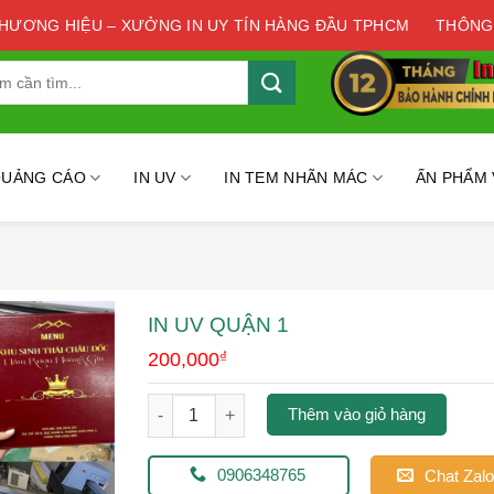
THƯƠNG HIỆU – XƯỞNG IN UY TÍN HÀNG ĐẦU TPHCM
THÔNG
QUẢNG CÁO
IN UV
IN TEM NHÃN MÁC
ẤN PHẨM
IN UV QUẬN 1
200,000
₫
in uv quận 1 số lượng
Thêm vào giỏ hàng
0906348765
Chat Zalo