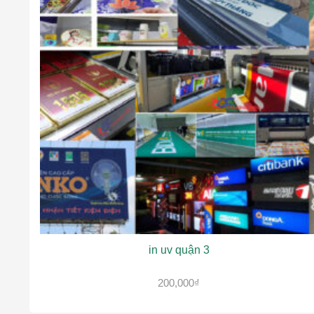
in uv quận 3
200,000
₫