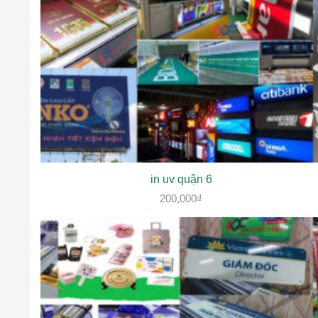
in uv quận 6
200,000
₫