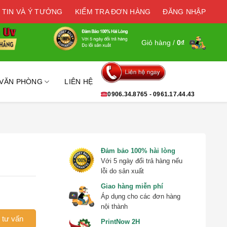
 TIN VÀ Ý TƯỞNG
KIỂM TRA ĐƠN HÀNG
ĐĂNG NHẬP
Giỏ hàng /
0
₫
 VĂN PHÒNG
LIÊN HỆ
0906.34.8765 - 0961.17.44.43
Đảm bảo 100% hài lòng
Với 5 ngày đổi trả hàng nếu
lỗi do sản xuất
Giao hàng miễn phí
Áp dụng cho các đơn hàng
nội thành
 tư vấn
PrintNow 2H