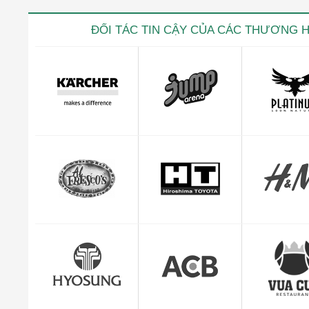
ĐỐI TÁC TIN CẬY CỦA CÁC THƯƠNG 
Kevin trọ
CEO Giuse
"Mình cảm thấy rất yên tâm và hài lòng với dị
quản lý đơn hàng c