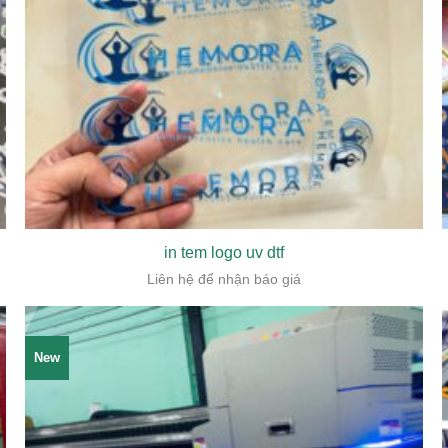
in tem logo uv dtf
Liên hệ để nhận báo giá
New