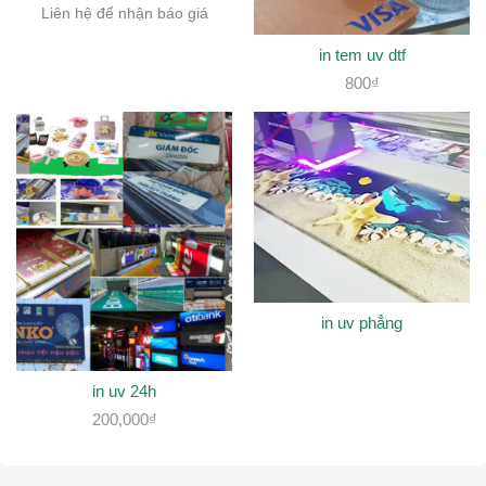
Liên hệ để nhận báo giá
in tem uv dtf
800
₫
in uv phẳng
in uv 24h
200,000
₫