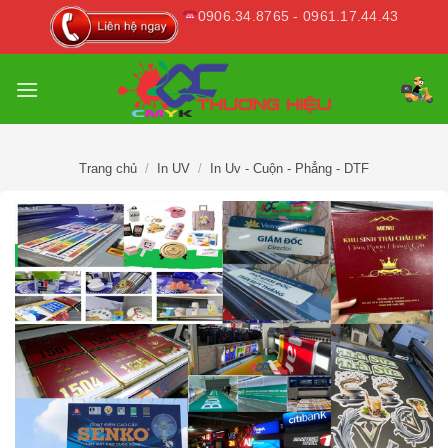
Skip
0906.34.8765 - 0961.17.44.43
to
content
Trang chủ
/
In UV
/
In Uv - Cuộn - Phẳng - DTF