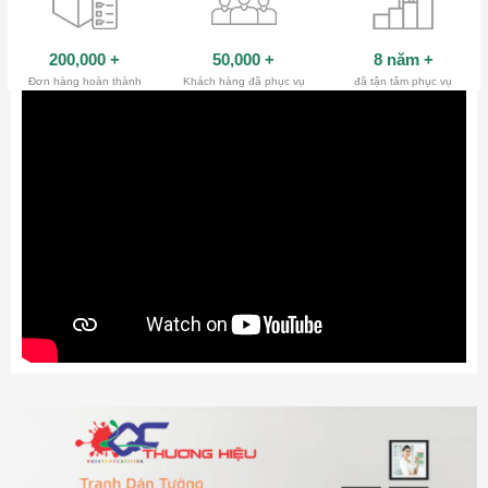
200,000
+
50,000
+
8 năm
+
Đơn hàng hoàn thành
Khách hàng đã phục vụ
đã tận tâm phục vụ