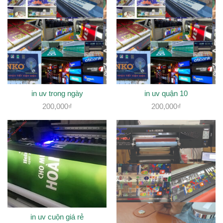
in uv trong ngày
in uv quận 10
200,000
₫
200,000
₫
in uv cuộn giá rẻ