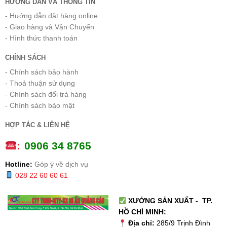
HƯỚNG DẪN VÀ THÔNG TIN
- Hướng dẫn đặt hàng online
- Giao hàng và Vận Chuyển
- Hình thức thanh toán
CHÍNH SÁCH
- Chính sách bảo hành
- Thoả thuận sử dụng
- Chính sách đổi trả hàng
- Chính sách bảo mật
HỢP TÁC & LIÊN HỆ
:
0
906 34 8765
Hotline:
Góp ý về dịch vụ
028 22 60 60 61
XƯỞNG SẢN XUẤT - TP.
HỒ CHÍ MINH:
Địa chỉ:
285/9 Trịnh Đình