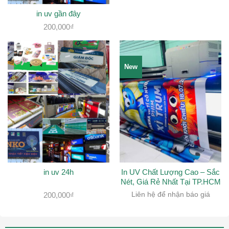
in uv gần đây
200,000
₫
New
in uv 24h
In UV Chất Lượng Cao – Sắc
Nét, Giá Rẻ Nhất Tại TP.HCM
200,000
₫
Liên hệ để nhận báo giá