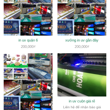
in uv quận 6
xưởng in uv gần đây
200,000
₫
200,000
₫
in uv cuộn giá rẻ
Liên hệ để nhận báo giá