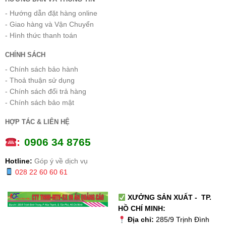
- Hướng dẫn đặt hàng online
- Giao hàng và Vận Chuyển
- Hình thức thanh toán
CHÍNH SÁCH
- Chính sách bảo hành
- Thoả thuận sử dụng
- Chính sách đổi trả hàng
- Chính sách bảo mật
HỢP TÁC & LIÊN HỆ
:
0
906 34 8765
Hotline:
Góp ý về dịch vụ
028 22 60 60 61
XƯỞNG SẢN XUẤT - TP.
HỒ CHÍ MINH:
Địa chỉ:
285/9 Trịnh Đình