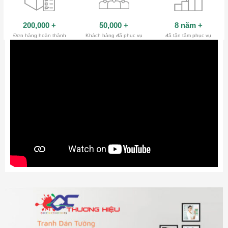
200,000
+
50,000
+
8 năm
+
Đơn hàng hoàn thành
Khách hàng đã phục vụ
đã tận tâm phục vụ