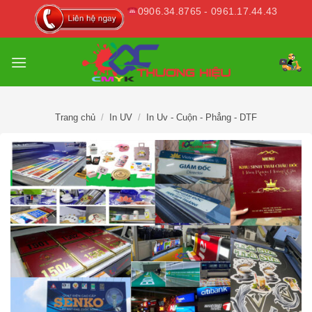
Skip
0906.34.8765 - 0961.17.44.43
to
content
Trang chủ
/
In UV
/
In Uv - Cuộn - Phẳng - DTF