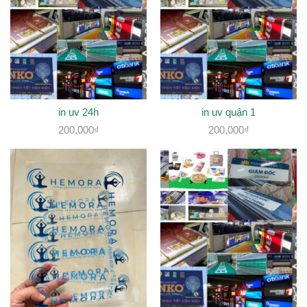
in uv 24h
in uv quận 1
200,000
₫
200,000
₫