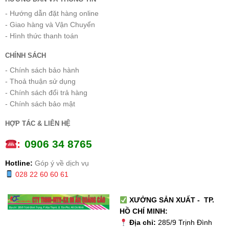
- Hướng dẫn đặt hàng online
- Giao hàng và Vận Chuyển
- Hình thức thanh toán
CHÍNH SÁCH
- Chính sách bảo hành
- Thoả thuận sử dụng
- Chính sách đổi trả hàng
- Chính sách bảo mật
HỢP TÁC & LIÊN HỆ
:
0
906 34 8765
Hotline:
Góp ý về dịch vụ
028 22 60 60 61
XƯỞNG SẢN XUẤT - TP.
HỒ CHÍ MINH:
Địa chỉ:
285/9 Trịnh Đình