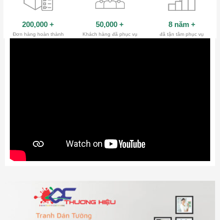
200,000
+
50,000
+
8 năm
+
Đơn hàng hoàn thành
Khách hàng đã phục vụ
đã tận tâm phục vụ