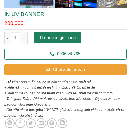
IN UV BANNER
200,000
₫
in uv banner số lượng
Thêm vào giỏ hàng
0906348765
Chat Zalo tư vấn
- Để tiến hành in ấn chúng ta cần chuẩn bị file Thiết Kế
+ Nếu đã có, bạn có thể tham khảo cách xuất file để in ấn.
+ Nếu chưa có, bạn có thể tham khảo Dịch Vụ Thiết Kế của chúng tôi.
- Thời gian Thành Phẩm được tính từ khi bạn Xác nhận + Đặt cọc và chưa
bao gồm thời gian Giao hàng.
- Giá trên chưa bao gồm 10% VAT.
(Giá trên mang tính chất tham khảo chưa
bao gồm chi phí thiết kế)