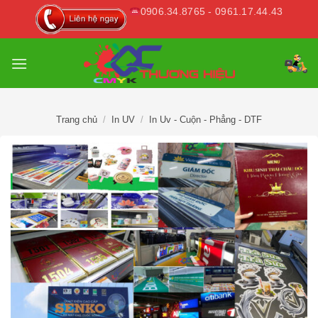
Skip
0906.34.8765 - 0961.17.44.43
to
content
Trang chủ
/
In UV
/
In Uv - Cuộn - Phẳng - DTF